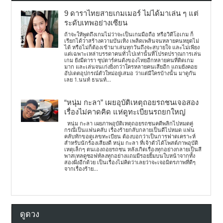
9 ดาราไทยสายเกมเมอร์ ไม่ได้มาเล่น ๆ แต่
ระดับเทพอย่างเซียน
ถ้าจะให้พูดถึงเกมไม่ว่าจะเป็นเกมมือถือ หรือวิดีโอเกม ก็
เรียกได้ว่าสร้างความบันเทิง เพลิดเพลินจนหลายคนหยุดไม่
ได้ หรือไม่ก็ต้องเข้ามาเล่นทุกวันถึงจะสบายใจ และไม่เพียง
แต่เฉพาะเหล่าบรรดาคนทั่วไปเท่านั้นที่โปรดปราณการเล่น
เกม ยังมีดารา ซุปตาร์คนดังของไทยอีกหลายคนที่ติดเกม
มาก และเล่นจนเก่งยิ่งกว่าใครหลายคนเสียอีก แถมยังคอย
อัปเดตอุปกรณ์ตัวใหม่อยู่เสมอ ว่าแต่มีใครบ้างนั้น มาดูกัน
เลย 1.นนท์ ธนนท์...
“หนุ่ม กะลา” เผยอุบัติเหตุถอยรถชนเจอสอง
เรื่องไม่คาดคิด แห่ดูทะเบียนรถยกใหญ่
หนุ่ม กะลา เผยภาพอุบัติเหตุถอยรถชนคดีพลิกไปหมดคู่
กรณีเป็นแฟนคลับ เรื่องร้ายกลับกลายเป็นดีไปหมด แฟน
คลับทักขอดูเลขทะเบียน ต้องบอกว่าเป็นการฟาดเคราะห์
สำหรับนักร้องเสียงดี หนุ่ม กะลา ที่เจ้าตัวได้โพสต์ภาพอุบัติ
เหตุเล็กๆ ตนเองถอยรถชน หลังเกิดเรื่องทุกอย่างกลายเป็นสี
พาสเทลดูซอฟท์ลงทุกอย่างแถมมีรอยยิ้มบนใบหน้าจากทั้ง
สองฝั่งอีกด้วย เป็นเรื่องไม่คิดว่าเลยว่าจะเจอมิตรภาพที่ดีๆ
จากเรื่องร้าย...
ดูดวง