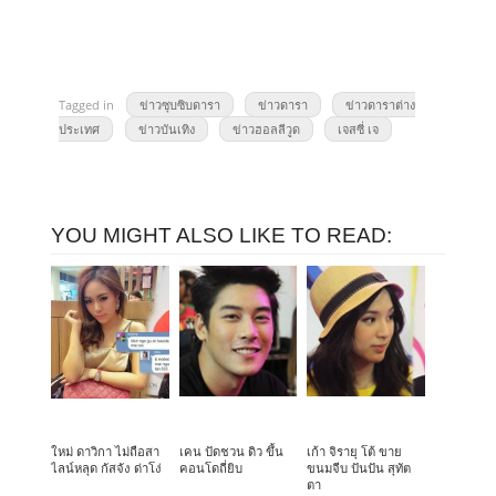
Tagged in
ข่าวซุบซิบดารา
ข่าวดารา
ข่าวดาราต่าง
ประเทศ
ข่าวบันเทิง
ข่าวฮอลลีวูด
เจสซี่ เจ
YOU MIGHT ALSO LIKE TO READ:
ใหม่ ดาวิกา ไม่ถือสา
เคน ปัดชวน ดิว ขึ้น
เก้า จิรายุ โต้ ขาย
ไลน์หลุด กัสจัง ด่าโง่
คอนโดถี่ยิบ
ขนมจีบ ปันปัน สุทัต
ตา