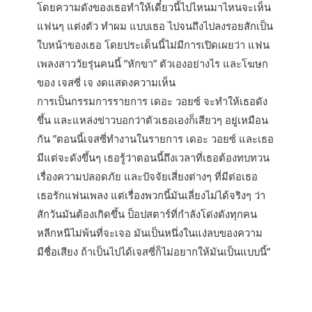
โดยความดังของเธอทำให้เดี๋ยวนี้ไปไหนมาไหนจะเห็น
แฟนๆ แต่งตัว ทำผม แบบเธอ ไปจนถึงไปลงรอยสักเป็น
ใบหน้าของเธอ โดยประเด็นนี้ไม่มีการเปิดเผยว่า แฟน
เพลงสาววัยรุ่นคนนี้ ”หักขา” ตัวเองอย่างไร และโฆษก
ของ เจสซี่ เจ งดแสดงความเห็น
การเป็นกรรมการรายการ เดอะ วอยซ์ จะทำให้เธอดัง
ขึ้น และแหล่งข่าวบอกว่าตัวเธอเองก็เสียวๆ อยู่เหมือน
กัน ”ตอนนี้เจสซี่ทำงานในรายการ เดอะ วอยซ์ และเธอ
มีแต่จะดังขึ้นๆ เธอรู้ว่าตอนนี้ถึงเวลาที่เธอต้องทบทวน
เรื่องความปลอดภัย และปัจจัยเสี่ยงต่างๆ ที่มีต่อเธอ
เธอรักแฟนเพลง แต่เรื่องพวกนี้มันเลี่ยงไม่ได้จริงๆ ว่า
สักวันมันต้องเกิดขึ้น ป็อปสตาร์ที่กำลังโด่งดังทุกคน
หลีกหนีไม่พ้นที่จะเจอ มันเป็นหนึ่งในแง่ลบของความ
มีชื่อเสียง ถ้าเป็นไปได้เจสซี่ก็ไม่อยากให้มันเป็นแบบนี้”