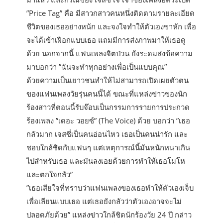
”Price Tag” คือ มีสาวกสาวคนหนึ่งติดตามรายละเอียด
ชีวิตของเธออย่างหนัก และจงใจทำให้ตัวเองขาหัก เพื่อ
จะได้เข้าเฝือกแบบเธอ แถมมีการส่งภาพมาให้เธอดู
ด้วย นอกจากนี้ แฟนเพลงจิตป่วน ยังระดมส่งข้อความ
มาบอกว่า ”ฉันจะทำทุกอย่างเพื่อเป็นแบบคุณ”
ด้วยความเป็นเยาวชนทำให้ไม่สามารถเปิดเผยตัวตน
ของแฟนเพลงวัยรุ่นคนนี้ได้ ขณะที่แหล่งข่าวของนัก
ร้องสาวที่ตอนนี้รับจ๊อบเป็นกรรมการรายการประกวด
ร้องเพลง ”เดอะ วอยซ์” (The Voice) ด้วย บอกว่า ”เธอ
กลัวมาก เจสซี่เป็นคนอ่อนไหว เธอเป็นคนน่ารัก และ
ชอบใกล้ชิดกับแฟนๆ แต่เหตุการณ์นี้มันหนักหนาเกิน
ไปสำหรับเธอ และมันลงเอยด้วยการทำให้เธอโมโห
และตกใจกลัว”
”เธอเสียใจที่ทราบว่าแฟนเพลงของเธอทำให้ตัวเองเจ็บ
เพื่อเลียนแบบเธอ แต่เธอยังกลัวว่าตัวเองอาจจะไม่
ปลอดภัยด้วย” แหล่งข่าวใกล้ชิดนักร้องวัย 24 ปี กล่าว