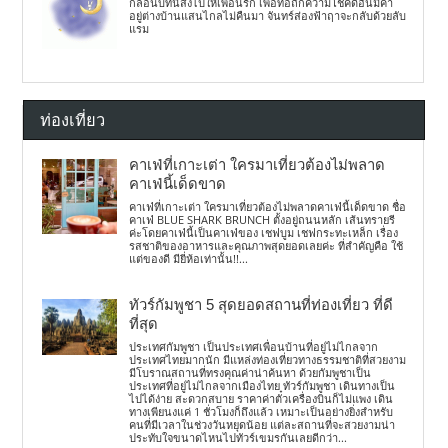
กลอนบทนี้ส่งไปให้เพื่อนรัก เพื่อทอถักความโชคดีอันมีค่า
อยู่ต่างบ้านแสนไกลไม่คืนมา จันทร์ส่องฟ้าฤาจะกลับด้วยลับ
แรม
ท่องเที่ยว
คาเฟ่ที่เกาะเต่า ใครมาเที่ยวต้องไม่พลาด
คาเฟ่นี้เด็ดขาด
คาเฟ่ที่เกาะเต่า ใครมาเที่ยวต้องไม่พลาดคาเฟ่นี้เด็ดขาด ชื่อ
คาเฟ่ BLUE SHARK BRUNCH ตั้งอยู่ถนนหลัก เส้นทรายรี
ค่ะโดยคาเฟ่นี้เป็นคาเฟ่ของ เชฟบูม เชฟกระทะเหล็ก เรื่อง
รสชาติของอาหารและคุณภาพสุดยอดเลยค่ะ ที่สำคัญคือ ใช้
แต่ของดี มียี่ห้อเท่านั้น!!...
ทัวร์กัมพูชา 5 สุดยอดสถานที่ท่องเที่ยว ที่ดี
ที่สุด
ประเทศกัมพูชา เป็นประเทศเพื่อนบ้านที่อยู่ไม่ไกลจาก
ประเทศไทยมากนัก มีแหล่งท่องเที่ยวทางธรรมชาติที่สวยงาม
มีโบราณสถานที่ทรงคุณค่าน่าค้นหา ด้วยกัมพูชาเป็น
ประเทศที่อยู่ไม่ไกลจากเมืองไทย ทัวร์กัมพูชา เดินทางเป็น
ไปได้ง่าย สะดวกสบาย ราคาค่าตั๋วเครื่องบินก็ไม่แพง เดิน
ทางเพียนงแค่ 1 ชั่วโมงก็ถึงแล้ว เหมาะเป็นอย่างยิ่งสำหรับ
คนที่มีเวลาในช่วงวันหยุดน้อย แต่ละสถานที่จะสวยงามน่า
ประทับใจขนาดไหนไปทัวร์เขมรกันเลยดีกว่า...