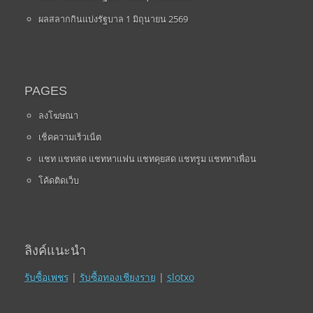
ผลสลากกินแบ่งรัฐบาล 1 มิถุนายน 2569
PAGES
ลงโฆษณา
เช็คความเร็วเน็ต
แชท แชทสด แชทหาแฟน แชทคุยสด แชทรูม แชทหาเพื่อน
โค้ดติดเว็บ
ลิงค์แนะนำ
รับซื้อเพชร
|
รับซื้อทองเชียงราย
|
slotxo