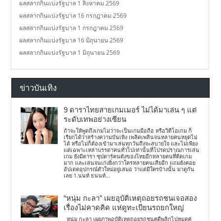
ผลสลากกินแบ่งรัฐบาล 1 สิงหาคม 2569
ผลสลากกินแบ่งรัฐบาล 16 กรกฎาคม 2569
ผลสลากกินแบ่งรัฐบาล 1 กรกฎาคม 2569
ผลสลากกินแบ่งรัฐบาล 16 มิถุนายน 2569
ผลสลากกินแบ่งรัฐบาล 1 มิถุนายน 2569
ข่าวบันเทิง
9 ดาราไทยสายเกมเมอร์ ไม่ได้มาเล่น ๆ แต่
ระดับเทพอย่างเซียน
ถ้าจะให้พูดถึงเกมไม่ว่าจะเป็นเกมมือถือ หรือวิดีโอเกม ก็
เรียกได้ว่าสร้างความบันเทิง เพลิดเพลินจนหลายคนหยุดไม่
ได้ หรือไม่ก็ต้องเข้ามาเล่นทุกวันถึงจะสบายใจ และไม่เพียง
แต่เฉพาะเหล่าบรรดาคนทั่วไปเท่านั้นที่โปรดปราณการเล่น
เกม ยังมีดารา ซุปตาร์คนดังของไทยอีกหลายคนที่ติดเกม
มาก และเล่นจนเก่งยิ่งกว่าใครหลายคนเสียอีก แถมยังคอย
อัปเดตอุปกรณ์ตัวใหม่อยู่เสมอ ว่าแต่มีใครบ้างนั้น มาดูกัน
เลย 1.นนท์ ธนนท์...
“หนุ่ม กะลา” เผยอุบัติเหตุถอยรถชนเจอสอง
เรื่องไม่คาดคิด แห่ดูทะเบียนรถยกใหญ่
หนุ่ม กะลา เผยภาพอุบัติเหตุถอยรถชนคดีพลิกไปหมดคู่