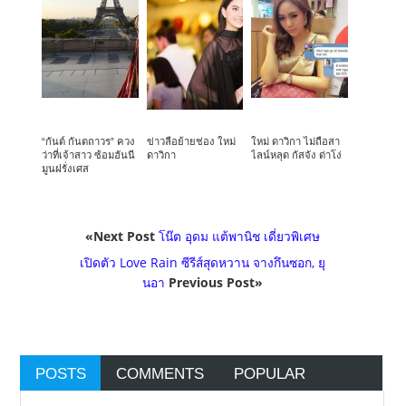
“กันต์ กันตถาวร” ควง
ข่าวลือย้ายช่อง ใหม่
ใหม่ ดาวิกา ไม่ถือสา
ว่าที่เจ้าสาว ซ้อมฮันนี
ดาวิกา
ไลน์หลุด กัสจัง ด่าโง่
มูนฝรั่งเศส
«Next Post
โน๊ต อุดม แต้พานิช เดี่ยวพิเศษ
เปิดตัว Love Rain ซีรีส์สุดหวาน จางกึนซอก, ยุ
นอา
Previous Post»
POSTS
COMMENTS
POPULAR