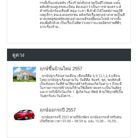
กรณีเป็นแฟนคลับ เรื่องร้ายกลับกลายเป็นดีไปหมด แฟน
คลับทักขอดูเลขทะเบียน ต้องบอกว่าเป็นการฟาดเคราะห์
สำหรับนักร้องเสียงดี หนุ่ม กะลา ที่เจ้าตัวได้โพสต์ภาพอุบัติ
เหตุเล็กๆ ตนเองถอยรถชน หลังเกิดเรื่องทุกอย่างกลายเป็นสี
พาสเทลดูซอฟท์ลงทุกอย่างแถมมีรอยยิ้มบนใบหน้าจากทั้ง
สองฝั่งอีกด้วย เป็นเรื่องไม่คิดว่าเลยว่าจะเจอมิตรภาพที่ดีๆ
จากเรื่องร้าย...
ดูดวง
ฤกษ์ขึ้นบ้านใหม่ 2557
ฤกษ์ปลูกเรือนตามเดือน เดือนดีคือ 6,9,12,1,2,4 (เดือน
ไทย) ฤกษ์ปลูกเรือนตามวัน วันดีคือ จันทร์, พุธ, พฤหัสบดี
เป็นข้อยกเว้นที่ห้ามใช้ฤกษ์สำหรับคนเกิดวันต่าง ๆ ถึงจะมี
ในรายการฤกษ์ข้างบนก็ห้ามใช้เด็ดขาดเพราะเป็นวันศัตรู
และกาลกิณีกับวันเกิด 1. ผู้เกิดวันอาทิตย์ ห้ามใช้ฤกษ์ที่เป็น
วันศุกร์และวันอังคาร...
ฤกษ์ออกรถปี 2557
ฤกษ์ออกรถปี 2557 ตามปีนักษัตร ฤกษ์ออกรถสำหรับคน
เกิดปีชวด เวลา 07.00 – 08.59 น. และ 15.00 – 16.59...