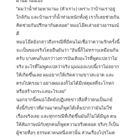
ผ่านมานั่นเอง”
”ผมว่าน้ำท่วมพามานะ (หัวเราะ) เพราะว่าบ้านเราอยู่
ใกล้กัน และบ้านเราก็น้ำท่วมหนักทั้งคู่ เราก็เลยช่วยกัน
คิดช่วยกันปรึกษากันตลอด” หมอโอ๊คเล่าอย่างอารมณ์
ดี
หมอโอ๊คยังกล่าวถึงกรณีที่มีคนไม่เชื่อว่าความรักครั้งนี้
จะเป็นของจริงโดยยืนยันว่า ”อันนี้ก็ไม่ทราบเหมือนกัน
ครับ บางคนก็บอกว่าวงการบันเทิงอะไรที่พูดแปลว่าไม่
จริง อะไรที่ไม่พูดแปลว่าจริง มุมมองแบบนี้เราไม่อยาก
ให้เกิดขึ้นเลย ผมอยากให้เกิดความขาวสะอาด และ
ตรงไปตรงมา อย่างผมเองก็ไม่ได้มีเหตุผลที่จะโกหก
หรือสร้างกระแสอะไรเลย”
นอกจากนี้หมอโอ๊คยังปฏิเสธข่าวลือที่ว่าตนเป็นเกย์
ทั้งนี้กับข่าวที่ผ่านมาตนก็พูดได้เต็มปากว่ามันไม่ใช่
เรื่องจริงเลย และทุกกรณีที่เกิดขึ้นมันก็ไม่ได้มีมูล ตน
ให้สัมภาษณ์กับทุกคนก็พูดความจริงตลอด จริงๆ ก็เป็น
ผู้ชายทื่อๆ ธรรมดาคนหนึ่งเท่านั้น ส่วนเรื่องโปรโมต