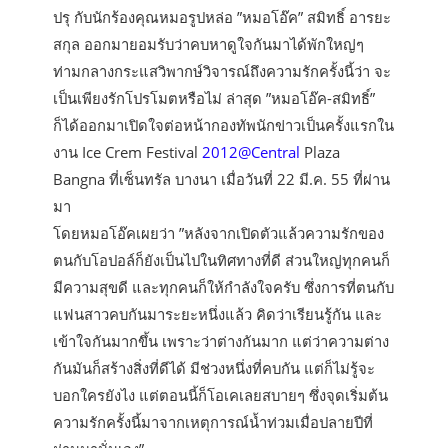
ปรุ กับนักร้องคุณหมอรูปหล่อ ”หมอโอ๊ค” สมิทธิ์ อารยะ
สกุล ออกมายอมรับว่าคบหาดูใจกันมาได้พักใหญ่ๆ
ท่ามกลางกระแสวิพากษ์วิจารณ์ถึงความรักครั้งนี้ว่า จะ
เป็นเพียงรักโปรโมตหรือไม่ ล่าสุด ”หมอโอ๊ค-สมิทธิ์”
ก็ได้ออกมาเปิดใจต่อหน้ากองทัพนักข่าวเป็นครั้งแรกใน
งาน Ice Crem Festival
2012@Central
Plaza
Bangna ที่เซ็นทรัล บางนา เมื่อวันที่ 22 มี.ค. 55 ที่ผ่าน
มา
โดยหมอโอ๊คเผยว่า ”หลังจากเปิดตัวแล้วความรักของ
ตนกับโอปอล์ก็ยังเป็นไปในทิศทางที่ดี ส่วนใหญ่ทุกคนก็
มีความสุขดี และทุกคนก็ให้กำลังใจครับ ซึ่งการที่ตนกับ
แฟนสาวคบกันมาระยะหนึ่งแล้ว คิดว่าเรียนรู้กัน และ
เข้าใจกันมากขึ้น เพราะว่าต่างกันมาก แต่ว่าความต่าง
กันมันก็สร้างสิ่งที่ดีได้ มีช่วงหนึ่งที่คบกัน แต่ก็ไม่รู้จะ
บอกใครยังไง แต่ตอนนี้ก็โอเคเลยสบายๆ ซึ่งจุดเริ่มต้น
ความรักครั้งนี้มาจากเหตุการณ์น้ำท่วมเมื่อปลายปีที่