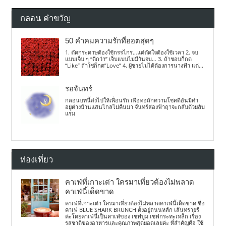
กลอน คำขวัญ
50 คำคมความรักที่ฮอตสุดๆ
1. ตัดกระดาษต้องใช้กรรไกร…แต่ตัดใจต้องใช้เวลา 2. จบ
แบบเจ็บ ๆ “ดีกว่า” เจ็บแบบไม่มีวันจบ… 3. ถ้าชอบก็กด
“Like” ถ้าใช่ก็กด”Love” 4. ผู้ชายไม่ได้ต้องการนางฟ้า แต่...
รอจันทร์
กลอนบทนี้ส่งไปให้เพื่อนรัก เพื่อทอถักความโชคดีอันมีค่า
อยู่ต่างบ้านแสนไกลไม่คืนมา จันทร์ส่องฟ้าฤาจะกลับด้วยลับ
แรม
ท่องเที่ยว
คาเฟ่ที่เกาะเต่า ใครมาเที่ยวต้องไม่พลาด
คาเฟ่นี้เด็ดขาด
คาเฟ่ที่เกาะเต่า ใครมาเที่ยวต้องไม่พลาดคาเฟ่นี้เด็ดขาด ชื่อ
คาเฟ่ BLUE SHARK BRUNCH ตั้งอยู่ถนนหลัก เส้นทรายรี
ค่ะโดยคาเฟ่นี้เป็นคาเฟ่ของ เชฟบูม เชฟกระทะเหล็ก เรื่อง
รสชาติของอาหารและคุณภาพสุดยอดเลยค่ะ ที่สำคัญคือ ใช้