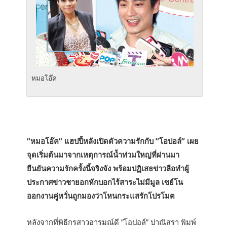
หมอโอ๊ค
”หมอโอ๊ค” แฮปปี้หลังเปิดตัวความรักกับ ”โอปอล์” เผย
จุดเริ่มต้นมาจากเหตุการณ์น้ำท่วมใหญ่ที่ผ่านมา
ยืนยันความรักครั้งนี้จริงจัง พร้อมปฏิเสธข่าวลือทำผู้
ประกาศข่าวชายอกหักบอกไร้สาระไม่มีมูล เซย์โน
ออกงานคู่หวั่นถูกมองว่าโหนกระแสรักโปรโมต
หลังจากที่พิธีกรสาวอารมณ์ดี ”โอปอล์” ปาณิสรา พิมพ์