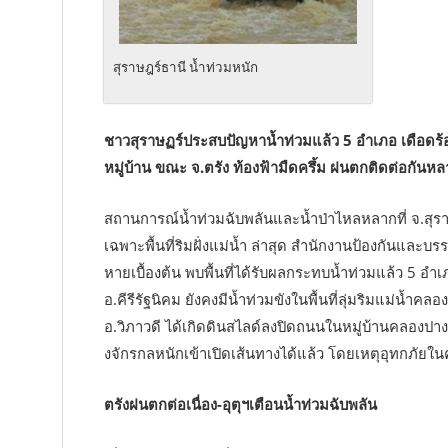
สุราษฎร์ธานี น้ำท่วมหนัก
ชาวสุราษฏร์ประสบปัญหาน้ำท่วมแล้ว 5 อำเภอ เดือดร้อน
หมู่บ้าน ขณะ จ.ตรัง ท้องฟ้ามืดครึ้ม ฝนตกติดต่อกันหล
สถานการณ์น้ำท่วมฉับพลันและน้ำป่าไหลหลากที่ จ.สุรา
เฉพาะพื้นที่ริมฝั่งแม่น้ำ ล่าสุด สำนักงานป้องกันแล
หายเบื้องต้น พบพื้นที่ได้รับผลกระทบน้ำท่วมแล้ว 5 อำ
อ.คีรีรัฐนิคม ยังคงมีน้ำท่วมขังในพื้นที่ลุ่มริมแม่น้ำค
อ.วิภาวดี ได้เกิดดินสไลด์ลงปิดถนนในหมู่บ้านคลองปาง ห
งจักรกลหนักเข้าเปิดเส้นทางได้แล้ว โดยเหตุอุทกภัยในครั้
ตรังฝนตกต่อเนื่อง-อุตุฯเตือนน้ำท่วมฉับพลัน