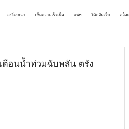
ลงโฆษณา
เช็คความเร็วเน็ต
แชท
โค้ดติดเว็บ
สล็
เตือนน้ำท่วมฉับพลัน ตรัง