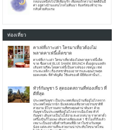
กลอนบทนี้ส่งไปให้เพื่อนรัก เพื่อทอถักความโชคดีอันมี
ค่า อยู่ต่างบ้านแสนไกลไม่คืนมา จันทร์ส่องฟ้าฤาจะ
กลับด้วยลับแรม
ท่องเที่ยว
คาเฟ่ที่เกาะเต่า ใครมาเที่ยวต้องไม่
พลาดคาเฟ่นี้เด็ดขาด
คาเฟ่ที่เกาะเต่า ใครมาเที่ยวต้องไม่พลาดคาเฟ่นี้เด็ด
ขาด ชื่อคาเฟ่ BLUE SHARK BRUNCH ตั้งอยู่ถนนหลัก
เส้นทรายรีค่ะโดยคาเฟ่นี้เป็นคาเฟ่ของ เชฟบูม เชฟ
กระทะเหล็ก เรื่องรสชาติของอาหารและคุณภาพสุด
ยอดเลยค่ะ ที่สำคัญคือ ใช้แต่ของดี มียี่ห้อเท่านั้น!!...
ทัวร์กัมพูชา 5 สุดยอดสถานที่ท่องเที่ยว ที่
ดีที่สุด
ประเทศกัมพูชา เป็นประเทศเพื่อนบ้านที่อยู่ไม่ไกลจาก
ประเทศไทยมากนัก มีแหล่งท่องเที่ยวทางธรรมชาติที่
สวยงาม มีโบราณสถานที่ทรงคุณค่าน่าค้นหา ด้วย
กัมพูชาเป็นประเทศที่อยู่ไม่ไกลจากเมืองไทย ทัวร์
กัมพูชา เดินทางเป็นไปได้ง่าย สะดวกสบาย ราคาค่าตั๋ว
เครื่องบินก็ไม่แพง เดินทางเพียนงแค่ 1 ชั่วโมงก็ถึงแล้ว
เหมาะเป็นอย่างยิ่งสำหรับคนที่มีเวลาในช่วงวันหยุด
น้อย แต่ละสถานที่จะสวยงามน่าประทับใจขนาดไหน