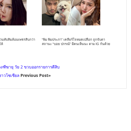
วนทับทิมล้อมเพชรสิบกว่า
“พิม พิมประภา” เคลียร์ใจหมดเปลือก ถูกจับตา
ให้
สถานะ “บอย ปกรณ์” มีคนเห็นนะ ตาม IG กันด้วย
น้องฑีฆายุ วัย 2 ขวบออกรายการตีสิบ
ชาวโซเชียล
Previous Post»