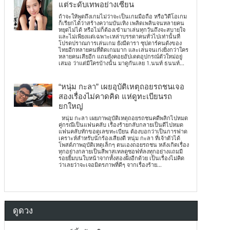
แต่ระดับเทพอย่างเซียน
ถ้าจะให้พูดถึงเกมไม่ว่าจะเป็นเกมมือถือ หรือวิดีโอเกม
ก็เรียกได้ว่าสร้างความบันเทิง เพลิดเพลินจนหลายคน
หยุดไม่ได้ หรือไม่ก็ต้องเข้ามาเล่นทุกวันถึงจะสบายใจ
และไม่เพียงแต่เฉพาะเหล่าบรรดาคนทั่วไปเท่านั้นที่
โปรดปราณการเล่นเกม ยังมีดารา ซุปตาร์คนดังของ
ไทยอีกหลายคนที่ติดเกมมาก และเล่นจนเก่งยิ่งกว่าใคร
หลายคนเสียอีก แถมยังคอยอัปเดตอุปกรณ์ตัวใหม่อยู่
เสมอ ว่าแต่มีใครบ้างนั้น มาดูกันเลย 1.นนท์ ธนนท์...
“หนุ่ม กะลา” เผยอุบัติเหตุถอยรถชนเจอ
สองเรื่องไม่คาดคิด แห่ดูทะเบียนรถ
ยกใหญ่
หนุ่ม กะลา เผยภาพอุบัติเหตุถอยรถชนคดีพลิกไปหมด
คู่กรณีเป็นแฟนคลับ เรื่องร้ายกลับกลายเป็นดีไปหมด
แฟนคลับทักขอดูเลขทะเบียน ต้องบอกว่าเป็นการฟาด
เคราะห์สำหรับนักร้องเสียงดี หนุ่ม กะลา ที่เจ้าตัวได้
โพสต์ภาพอุบัติเหตุเล็กๆ ตนเองถอยรถชน หลังเกิดเรื่อง
ทุกอย่างกลายเป็นสีพาสเทลดูซอฟท์ลงทุกอย่างแถมมี
รอยยิ้มบนใบหน้าจากทั้งสองฝั่งอีกด้วย เป็นเรื่องไม่คิด
ว่าเลยว่าจะเจอมิตรภาพที่ดีๆ จากเรื่องร้าย...
ดูดวง