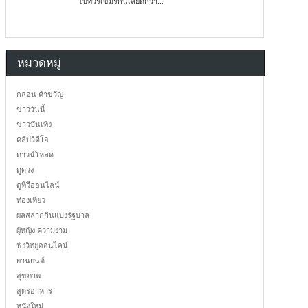
ไปทัวร์เขมรกันเลยดีกว่า...
หมวดหมู่
กลอน คำขวัญ
ข่าววันนี้
ข่าวบันเทิง
คลิปวิดีโอ
ดาวน์โหลด
ดูดวง
ดูทีวีออนไลน์
ท่องเที่ยว
ผลสลากกินแบ่งรัฐบาล
ผู้หญิง ความงาม
ฟังวิทยุออนไลน์
ยานยนต์
สุขภาพ
สูตรอาหาร
หนังใหม่