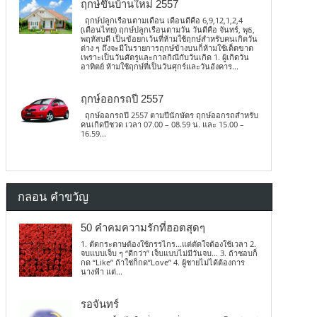
ฤกษ์ขึ้นบ้านใหม่ 2557
ฤกษ์ปลูกเรือนตามเดือน เดือนดีคือ 6,9,12,1,2,4
(เดือนไทย) ฤกษ์ปลูกเรือนตามวัน วันดีคือ จันทร์, พุธ,
พฤหัสบดี เป็นข้อยกเว้นที่ห้ามใช้ฤกษ์สำหรับคนเกิดวัน
ต่าง ๆ ถึงจะมีในรายการฤกษ์ข้างบนก็ห้ามใช้เด็ดขาด
เพราะเป็นวันศัตรูและกาลกิณีกับวันเกิด 1. ผู้เกิดวัน
อาทิตย์ ห้ามใช้ฤกษ์ที่เป็นวันศุกร์และวันอังคาร...
ฤกษ์ออกรถปี 2557
ฤกษ์ออกรถปี 2557 ตามปีนักษัตร ฤกษ์ออกรถสำหรับ
คนเกิดปีชวด เวลา 07.00 – 08.59 น. และ 15.00 –
16.59...
กลอน คำขวัญ
50 คำคมความรักที่ฮอตสุดๆ
1. ตัดกระดาษต้องใช้กรรไกร…แต่ตัดใจต้องใช้เวลา 2.
จบแบบเจ็บ ๆ “ดีกว่า” เจ็บแบบไม่มีวันจบ… 3. ถ้าชอบก็
กด “Like” ถ้าใช่ก็กด”Love” 4. ผู้ชายไม่ได้ต้องการ
นางฟ้า แต่...
รอจันทร์