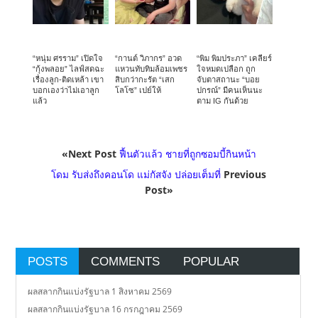
“หนุ่ม ศรราม” เปิดใจ
“กานต์ วิภากร” อวด
“พิม พิมประภา” เคลียร์
“กุ้งพลอย” ไลฟ์สดฉะ
แหวนทับทิมล้อมเพชร
ใจหมดเปลือก ถูก
เรื่องลูก-ติดเหล้า เขา
สิบกว่ากะรัต “เสก
จับตาสถานะ “บอย
บอกเองว่าไม่เอาลูก
โลโซ” เปย์ให้
ปกรณ์” มีคนเห็นนะ
แล้ว
ตาม IG กันด้วย
«Next Post
ฟื้นตัวแล้ว ชายที่ถูกซอมบี้กินหน้า
โดม รับส่งถึงคอนโด แม่กัสจัง ปล่อยเต็มที่
Previous
Post»
POSTS
COMMENTS
POPULAR
ผลสลากกินแบ่งรัฐบาล 1 สิงหาคม 2569
ผลสลากกินแบ่งรัฐบาล 16 กรกฎาคม 2569