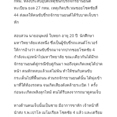
กทม. หลังประสบอุบัติเหตุชนกับรถจักรยานยนต์
ทะเบียน ยงล 27 กทม. เหตุเกิดบริเวณซอยโชคชัยสี่
44 ส่งผลให้คนขับขี่รถจักรยานยนต์ได้รับบาดเจ็บขา
หัก
สอบสวน นายอนุพงษ์ ใบหยก อายุ 20 ปี นักศึกษา
มหาวิทยาลัยแห่งหนึ่ง ซึ่งเป็นผู้ขับขี่รถแลนด์โรเวอร์
ให้การอ้างว่า ตนขับขี่รถมาจากปากซอยโชคชัย 4
กำลังจะมุ่งหน้าไปมหาวิทยาลัย ขณะเดียวกันได้มีรถ
จักรยานยนต์คู่กรณีขับคู่กันมา พอถึงจุดเกิดเหตุได้ปาด
หน้า ตนหักหลบแล้วแต่ไม่พ้น ทำให้ชนกับคนขับ
กระเด็นไปที่พื้นถนน ส่วนรถจักรยานยนต์นั้น ได้พุ่งเข้า
มาที่ใต้ท้องรถตน จนเกิดเสียงดังคล้ายระเบิด 1 ครั้ง
ก่อนจะเกิดเพลิงลุกไหม้ ตนได้รีบลงจากรถมาดูคนเจ็บ
ทางด้านคนเจ็บนั้นเป็นชาย มีอาการขาหัก เจ้าหน้าที่
นำส่ง ร.พ.เปาโล เมโมเรียล โชคชัย 4 แล้ว และเตรียม