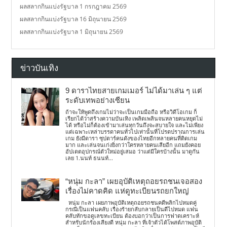
ผลสลากกินแบ่งรัฐบาล 1 กรกฎาคม 2569
ผลสลากกินแบ่งรัฐบาล 16 มิถุนายน 2569
ผลสลากกินแบ่งรัฐบาล 1 มิถุนายน 2569
ข่าวบันเทิง
9 ดาราไทยสายเกมเมอร์ ไม่ได้มาเล่น ๆ แต่
ระดับเทพอย่างเซียน
ถ้าจะให้พูดถึงเกมไม่ว่าจะเป็นเกมมือถือ หรือวิดีโอเกม ก็
เรียกได้ว่าสร้างความบันเทิง เพลิดเพลินจนหลายคนหยุดไม่
ได้ หรือไม่ก็ต้องเข้ามาเล่นทุกวันถึงจะสบายใจ และไม่เพียง
แต่เฉพาะเหล่าบรรดาคนทั่วไปเท่านั้นที่โปรดปราณการเล่น
เกม ยังมีดารา ซุปตาร์คนดังของไทยอีกหลายคนที่ติดเกม
มาก และเล่นจนเก่งยิ่งกว่าใครหลายคนเสียอีก แถมยังคอย
อัปเดตอุปกรณ์ตัวใหม่อยู่เสมอ ว่าแต่มีใครบ้างนั้น มาดูกัน
เลย 1.นนท์ ธนนท์...
“หนุ่ม กะลา” เผยอุบัติเหตุถอยรถชนเจอสอง
เรื่องไม่คาดคิด แห่ดูทะเบียนรถยกใหญ่
หนุ่ม กะลา เผยภาพอุบัติเหตุถอยรถชนคดีพลิกไปหมดคู่
กรณีเป็นแฟนคลับ เรื่องร้ายกลับกลายเป็นดีไปหมด แฟน
คลับทักขอดูเลขทะเบียน ต้องบอกว่าเป็นการฟาดเคราะห์
สำหรับนักร้องเสียงดี หนุ่ม กะลา ที่เจ้าตัวได้โพสต์ภาพอุบัติ