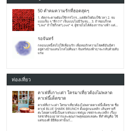
50 คำคมความรักที่ฮอตสุดๆ
1. ตัดกระดาษต้องใช้กรรไกร…แต่ตัดใจต้องใช้เวลา 2. จบ
แบบเจ็บ ๆ “ดีกว่า” เจ็บแบบไม่มีวันจบ… 3. ถ้าชอบก็กด
“Like” ถ้าใช่ก็กด”Love” 4. ผู้ชายไม่ได้ต้องการนางฟ้า แต่...
รอจันทร์
กลอนบทนี้ส่งไปให้เพื่อนรัก เพื่อทอถักความโชคดีอันมีค่า
อยู่ต่างบ้านแสนไกลไม่คืนมา จันทร์ส่องฟ้าฤาจะกลับด้วยลับ
แรม
ท่องเที่ยว
คาเฟ่ที่เกาะเต่า ใครมาเที่ยวต้องไม่พลาด
คาเฟ่นี้เด็ดขาด
คาเฟ่ที่เกาะเต่า ใครมาเที่ยวต้องไม่พลาดคาเฟ่นี้เด็ดขาด ชื่อ
คาเฟ่ BLUE SHARK BRUNCH ตั้งอยู่ถนนหลัก เส้นทรายรี
ค่ะโดยคาเฟ่นี้เป็นคาเฟ่ของ เชฟบูม เชฟกระทะเหล็ก เรื่อง
รสชาติของอาหารและคุณภาพสุดยอดเลยค่ะ ที่สำคัญคือ ใช้
แต่ของดี มียี่ห้อเท่านั้น!!...