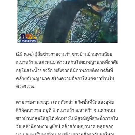
(29 ต.ค.) ผู้สื่อข่าวรายงานว่า ชาวบ้านบ้านตาลน้อย
อ.นาหว้า จ.นครพนม ต่างแห่กันไปชมพญานาคที่อาศัย
อยู่ในสระน้ำของวัด หลังจากที่มีภาพถ่ายติดบางสิ่งที่
คล้ายกับพญานาค สร้างความฮือฮาให้แก่ชาวบ้านไป
ทั่วบริเวณ
ตามรายงานระบุว่า เหตุดังกล่าวเกิดขึ้นที่วัดแสงอุทัย
สิริพัฒนาราม หมู่ที่ 9 ต.นาหว้า อ.นาหว้า จ.นครพนม
ชาวบ้านกลุ่มใหญ่ได้เดินทางไปพิสูจน์ดูที่สระน้ำภายใน
วัด หลังมีภาพถ่ายงูยักษ์ คล้ายกับพญานาค หลุดออก
มาเผยแพร่ในหมู่บ้าน จนสร้างความฮือฮากันยกใหญ่