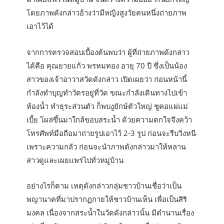
โดยภาพดังกล่าวอ้างว่ามีหญิงสูงวัยคนหนึ่งถ่ายภาพ
เอาไว้ได้
จากการตรวจสอบเบื้องต้นพบว่า ผู้ที่ถ่ายภาพดังกล่าว
ได้คือ คุณยายแก้ว พรหมทอง อายุ 70 ปี ซึ่งเป็นน้อง
สาวของเจ้าอาวาสวัดดังกล่าว เปิดเผยว่า ก่อนหน้านี้
กำลังทำบุญทำวัตรอยู่ที่วัด ขณะกำลังเดินทางไปเข้า
ห้องน้ำ ทำธุระส่วนตัว ก็พบงูยักษ์ตัวใหญ่ ชูคอแผ่แม่
เบี้ย โผล่ขึ้นมาใกล้ขอบสระน้ำ ด้วยความตกใจจึงคว้า
โทรศัพท์มือถือมาถ่ายรูปเอาไว้ 2-3 รูป ก่อนจะรีบวิ่งหนี
เพราะความกลัว ก่อนจะนำภาพดังกล่าวมาให้หลาน
สาวดูและเผยแพร่ไปทั่วหมู่บ้าน
อย่างไรก็ตาม เหตุดังกล่าวกลุ่มชาวบ้านเชื่อว่าเป็น
พญานาคที่มาปรากฏกายให้ชาวบ้านเห็น เพื่อเป็นสิริ
มงคล เนื่องจากสระน้ำในวัดดังกล่าวนั้น มีตำนานเรื่อง