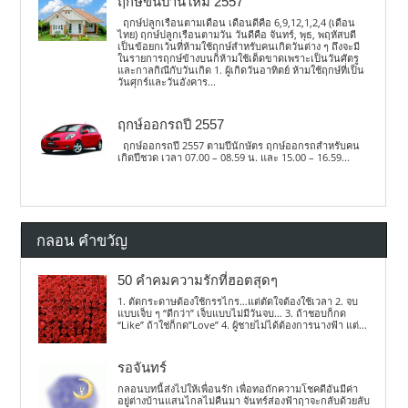
ฤกษ์ขึ้นบ้านใหม่ 2557
ฤกษ์ปลูกเรือนตามเดือน เดือนดีคือ 6,9,12,1,2,4 (เดือน
ไทย) ฤกษ์ปลูกเรือนตามวัน วันดีคือ จันทร์, พุธ, พฤหัสบดี
เป็นข้อยกเว้นที่ห้ามใช้ฤกษ์สำหรับคนเกิดวันต่าง ๆ ถึงจะมี
ในรายการฤกษ์ข้างบนก็ห้ามใช้เด็ดขาดเพราะเป็นวันศัตรู
และกาลกิณีกับวันเกิด 1. ผู้เกิดวันอาทิตย์ ห้ามใช้ฤกษ์ที่เป็น
วันศุกร์และวันอังคาร...
ฤกษ์ออกรถปี 2557
ฤกษ์ออกรถปี 2557 ตามปีนักษัตร ฤกษ์ออกรถสำหรับคน
เกิดปีชวด เวลา 07.00 – 08.59 น. และ 15.00 – 16.59...
กลอน คำขวัญ
50 คำคมความรักที่ฮอตสุดๆ
1. ตัดกระดาษต้องใช้กรรไกร…แต่ตัดใจต้องใช้เวลา 2. จบ
แบบเจ็บ ๆ “ดีกว่า” เจ็บแบบไม่มีวันจบ… 3. ถ้าชอบก็กด
“Like” ถ้าใช่ก็กด”Love” 4. ผู้ชายไม่ได้ต้องการนางฟ้า แต่...
รอจันทร์
กลอนบทนี้ส่งไปให้เพื่อนรัก เพื่อทอถักความโชคดีอันมีค่า
อยู่ต่างบ้านแสนไกลไม่คืนมา จันทร์ส่องฟ้าฤาจะกลับด้วยลับ