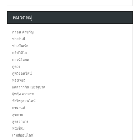
หมวดหมู่
กลอน คำขวัญ
ข่าววันนี้
ข่าวบันเทิง
คลิปวิดีโอ
ดาวน์โหลด
ดูดวง
ดูทีวีออนไลน์
ท่องเที่ยว
ผลสลากกินแบ่งรัฐบาล
ผู้หญิง ความงาม
ฟังวิทยุออนไลน์
ยานยนต์
สุขภาพ
สูตรอาหาร
หนังใหม่
เกมส์ออนไลน์