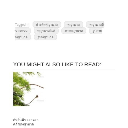
Tagged in
ถ่ายติดพญานาค
พญานาค
พญานาคที่
นครพนม
พญานาคโผล่
ภาพพญานาค
รูปถ่าย
พญานาค
รูปพญานาค
YOU MIGHT ALSO LIKE TO READ:
ต้นลิ้นฟ้า ออกดอก
คล้ายพญานาค