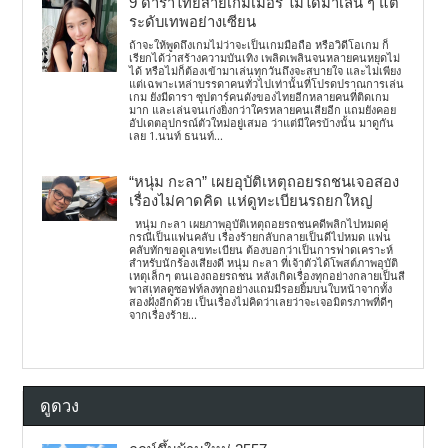
9 ดาราไทยสายเกมเมอร์ ไม่ได้มาเล่น ๆ แต่
ระดับเทพอย่างเซียน
ถ้าจะให้พูดถึงเกมไม่ว่าจะเป็นเกมมือถือ หรือวิดีโอเกม ก็
เรียกได้ว่าสร้างความบันเทิง เพลิดเพลินจนหลายคนหยุดไม่
ได้ หรือไม่ก็ต้องเข้ามาเล่นทุกวันถึงจะสบายใจ และไม่เพียง
แต่เฉพาะเหล่าบรรดาคนทั่วไปเท่านั้นที่โปรดปราณการเล่น
เกม ยังมีดารา ซุปตาร์คนดังของไทยอีกหลายคนที่ติดเกม
มาก และเล่นจนเก่งยิ่งกว่าใครหลายคนเสียอีก แถมยังคอย
อัปเดตอุปกรณ์ตัวใหม่อยู่เสมอ ว่าแต่มีใครบ้างนั้น มาดูกัน
เลย 1.นนท์ ธนนท์...
“หนุ่ม กะลา” เผยอุบัติเหตุถอยรถชนเจอสอง
เรื่องไม่คาดคิด แห่ดูทะเบียนรถยกใหญ่
หนุ่ม กะลา เผยภาพอุบัติเหตุถอยรถชนคดีพลิกไปหมดคู่
กรณีเป็นแฟนคลับ เรื่องร้ายกลับกลายเป็นดีไปหมด แฟน
คลับทักขอดูเลขทะเบียน ต้องบอกว่าเป็นการฟาดเคราะห์
สำหรับนักร้องเสียงดี หนุ่ม กะลา ที่เจ้าตัวได้โพสต์ภาพอุบัติ
เหตุเล็กๆ ตนเองถอยรถชน หลังเกิดเรื่องทุกอย่างกลายเป็นสี
พาสเทลดูซอฟท์ลงทุกอย่างแถมมีรอยยิ้มบนใบหน้าจากทั้ง
สองฝั่งอีกด้วย เป็นเรื่องไม่คิดว่าเลยว่าจะเจอมิตรภาพที่ดีๆ
จากเรื่องร้าย...
ดูดวง