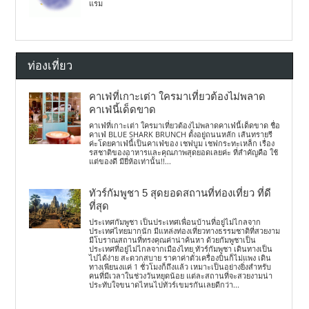
แรม
ท่องเที่ยว
คาเฟ่ที่เกาะเต่า ใครมาเที่ยวต้องไม่พลาด
คาเฟ่นี้เด็ดขาด
คาเฟ่ที่เกาะเต่า ใครมาเที่ยวต้องไม่พลาดคาเฟ่นี้เด็ดขาด ชื่อ
คาเฟ่ BLUE SHARK BRUNCH ตั้งอยู่ถนนหลัก เส้นทรายรี
ค่ะโดยคาเฟ่นี้เป็นคาเฟ่ของ เชฟบูม เชฟกระทะเหล็ก เรื่อง
รสชาติของอาหารและคุณภาพสุดยอดเลยค่ะ ที่สำคัญคือ ใช้
แต่ของดี มียี่ห้อเท่านั้น!!...
ทัวร์กัมพูชา 5 สุดยอดสถานที่ท่องเที่ยว ที่ดี
ที่สุด
ประเทศกัมพูชา เป็นประเทศเพื่อนบ้านที่อยู่ไม่ไกลจาก
ประเทศไทยมากนัก มีแหล่งท่องเที่ยวทางธรรมชาติที่สวยงาม
มีโบราณสถานที่ทรงคุณค่าน่าค้นหา ด้วยกัมพูชาเป็น
ประเทศที่อยู่ไม่ไกลจากเมืองไทย ทัวร์กัมพูชา เดินทางเป็น
ไปได้ง่าย สะดวกสบาย ราคาค่าตั๋วเครื่องบินก็ไม่แพง เดิน
ทางเพียนงแค่ 1 ชั่วโมงก็ถึงแล้ว เหมาะเป็นอย่างยิ่งสำหรับ
คนที่มีเวลาในช่วงวันหยุดน้อย แต่ละสถานที่จะสวยงามน่า
ประทับใจขนาดไหนไปทัวร์เขมรกันเลยดีกว่า...