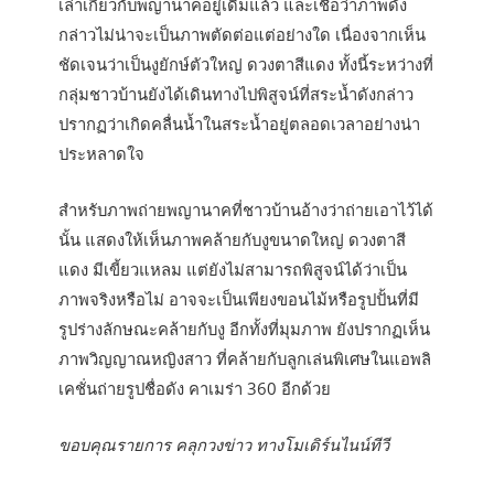
เล่าเกี่ยวกับพญานาคอยู่เดิมแล้ว และเชื่อว่าภาพดัง
กล่าวไม่น่าจะเป็นภาพตัดต่อแต่อย่างใด เนื่องจากเห็น
ชัดเจนว่าเป็นงูยักษ์ตัวใหญ่ ดวงตาสีแดง ทั้งนี้ระหว่างที่
กลุ่มชาวบ้านยังได้เดินทางไปพิสูจน์ที่สระน้ำดังกล่าว
ปรากฏว่าเกิดคลื่นน้ำในสระน้ำอยู่ตลอดเวลาอย่างน่า
ประหลาดใจ
สำหรับภาพถ่ายพญานาคที่ชาวบ้านอ้างว่าถ่ายเอาไว้ได้
นั้น แสดงให้เห็นภาพคล้ายกับงูขนาดใหญ่ ดวงตาสี
แดง มีเขี้ยวแหลม แต่ยังไม่สามารถพิสูจน์ได้ว่าเป็น
ภาพจริงหรือไม่ อาจจะเป็นเพียงขอนไม้หรือรูปปั้นที่มี
รูปร่างลักษณะคล้ายกับงู อีกทั้งที่มุมภาพ ยังปรากฏเห็น
ภาพวิญญาณหญิงสาว ที่คล้ายกับลูกเล่นพิเศษในแอพลิ
เคชั่นถ่ายรูปชื่อดัง คาเมร่า 360 อีกด้วย
ขอบคุณรายการ คลุกวงข่าว ทางโมเดิร์นไนน์ทีวี