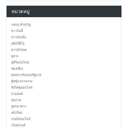
หมวดหมู่
กลอน คำขวัญ
ข่าววันนี้
ข่าวบันเทิง
คลิปวิดีโอ
ดาวน์โหลด
ดูดวง
ดูทีวีออนไลน์
ท่องเที่ยว
ผลสลากกินแบ่งรัฐบาล
ผู้หญิง ความงาม
ฟังวิทยุออนไลน์
ยานยนต์
สุขภาพ
สูตรอาหาร
หนังใหม่
เกมส์ออนไลน์
เก็บตกเมล์