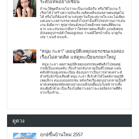
ระดับเทพอย่างเซียน
ถ้าจะให้พูดถึงเกมไม่ว่าจะเป็นเกมมือถือ หรือวิดีโอเกม ก็
เรียกได้ว่าสร้างความบันเทิง เพลิดเพลินจนหลายคนหยุดไม่
ได้ หรือไม่ก็ต้องเข้ามาเล่นทุกวันถึงจะสบายใจ และไม่เพียง
แต่เฉพาะเหล่าบรรดาคนทั่วไปเท่านั้นที่โปรดปราณการเล่น
เกม ยังมีดารา ซุปตาร์คนดังของไทยอีกหลายคนที่ติดเกม
มาก และเล่นจนเก่งยิ่งกว่าใครหลายคนเสียอีก แถมยังคอย
อัปเดตอุปกรณ์ตัวใหม่อยู่เสมอ ว่าแต่มีใครบ้างนั้น มาดูกัน
เลย 1.นนท์ ธนนท์...
“หนุ่ม กะลา” เผยอุบัติเหตุถอยรถชนเจอสอง
เรื่องไม่คาดคิด แห่ดูทะเบียนรถยกใหญ่
หนุ่ม กะลา เผยภาพอุบัติเหตุถอยรถชนคดีพลิกไปหมดคู่
กรณีเป็นแฟนคลับ เรื่องร้ายกลับกลายเป็นดีไปหมด แฟน
คลับทักขอดูเลขทะเบียน ต้องบอกว่าเป็นการฟาดเคราะห์
สำหรับนักร้องเสียงดี หนุ่ม กะลา ที่เจ้าตัวได้โพสต์ภาพอุบัติ
เหตุเล็กๆ ตนเองถอยรถชน หลังเกิดเรื่องทุกอย่างกลายเป็นสี
พาสเทลดูซอฟท์ลงทุกอย่างแถมมีรอยยิ้มบนใบหน้าจากทั้ง
สองฝั่งอีกด้วย เป็นเรื่องไม่คิดว่าเลยว่าจะเจอมิตรภาพที่ดีๆ
จากเรื่องร้าย...
ดูดวง
ฤกษ์ขึ้นบ้านใหม่ 2557