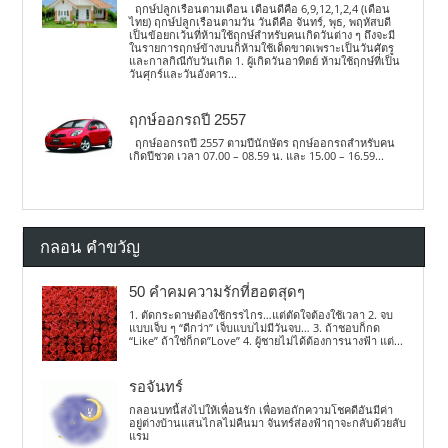
ฤกษ์ปลูกเรือนตามเดือน เดือนดีคือ 6,9,12,1,2,4 (เดือน
ไทย) ฤกษ์ปลูกเรือนตามวัน วันดีคือ จันทร์, พุธ, พฤหัสบดี
เป็นข้อยกเว้นที่ห้ามใช้ฤกษ์สำหรับคนเกิดวันต่าง ๆ ถึงจะมี
ในรายการฤกษ์ข้างบนก็ห้ามใช้เด็ดขาดเพราะเป็นวันศัตรู
และกาลกิณีกับวันเกิด 1. ผู้เกิดวันอาทิตย์ ห้ามใช้ฤกษ์ที่เป็น
วันศุกร์และวันอังคาร...
ฤกษ์ออกรถปี 2557
ฤกษ์ออกรถปี 2557 ตามปีนักษัตร ฤกษ์ออกรถสำหรับคน
เกิดปีชวด เวลา 07.00 – 08.59 น. และ 15.00 – 16.59...
กลอน คำขวัญ
50 คำคมความรักที่ฮอตสุดๆ
1. ตัดกระดาษต้องใช้กรรไกร…แต่ตัดใจต้องใช้เวลา 2. จบ
แบบเจ็บ ๆ “ดีกว่า” เจ็บแบบไม่มีวันจบ… 3. ถ้าชอบก็กด
“Like” ถ้าใช่ก็กด”Love” 4. ผู้ชายไม่ได้ต้องการนางฟ้า แต่...
รอจันทร์
กลอนบทนี้ส่งไปให้เพื่อนรัก เพื่อทอถักความโชคดีอันมีค่า
อยู่ต่างบ้านแสนไกลไม่คืนมา จันทร์ส่องฟ้าฤาจะกลับด้วยลับ
แรม