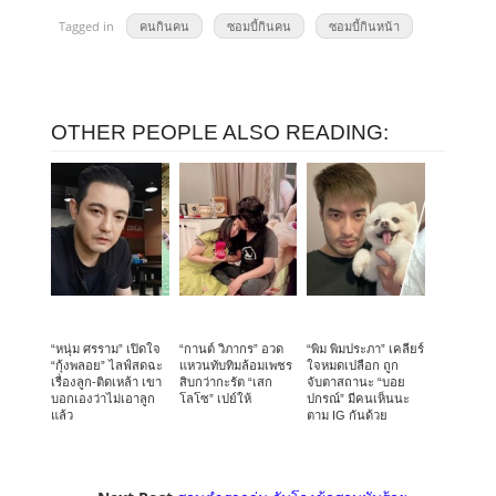
Tagged in
คนกินคน
ซอมบี้กินคน
ซอมบี้กินหน้า
OTHER PEOPLE ALSO READING:
“หนุ่ม ศรราม” เปิดใจ
“กานต์ วิภากร” อวด
“พิม พิมประภา” เคลียร์
“กุ้งพลอย” ไลฟ์สดฉะ
แหวนทับทิมล้อมเพชร
ใจหมดเปลือก ถูก
เรื่องลูก-ติดเหล้า เขา
สิบกว่ากะรัต “เสก
จับตาสถานะ “บอย
บอกเองว่าไม่เอาลูก
โลโซ” เปย์ให้
ปกรณ์” มีคนเห็นนะ
แล้ว
ตาม IG กันด้วย