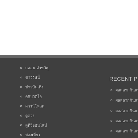
กลอน คำขวัญ
ข่าววันนี้
RECENT 
ข่าวบันเทิง
ผลสลากกินแบ
คลิปวิดีโอ
ผลสลากกินแบ
ดาวน์โหลด
ผลสลากกินแบ
ดูดวง
ผลสลากกินแบ
ดูทีวีออนไลน์
ผลสลากกินแบ
ท่องเที่ยว