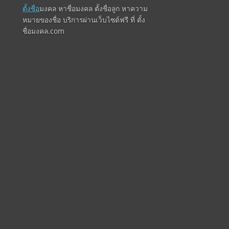
ตั้งชื่อ
มงคล หาชื่อมงคล ตั้งชื่อลูก หาความ
หมายของชื่อ บริการผ่านเว็บไซต์ฟรี ที่ ตั้ง
ชื่อมงคล.com