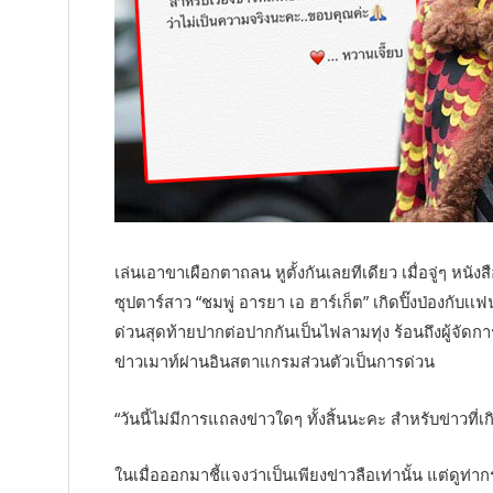
เล่นเอาขาเผือกตาถลน หูตั้งกันเลยทีเดียว เมื่อจู่ๆ หนั
ซุปตาร์สาว “ชมพู่ อารยา เอ ฮาร์เก็ต” เกิดปิ๊งป่องกับเเ
ด่วนสุดท้ายปากต่อปากกันเป็นไฟลามทุ่ง ร้อนถึงผู้จัด
ข่าวเมาท์ผ่านอินสตาแกรมส่วนตัวเป็นการด่วน
“วันนี้ไม่มีการแถลงข่าวใดๆ ทั้งสิ้นนะคะ สำหรับข่าวที่
ในเมื่อออกมาชี้แจงว่าเป็นเพียงข่าวลือเท่านั้น แต่ดูท่