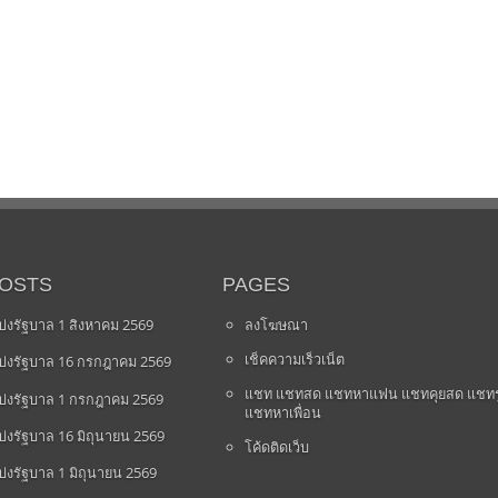
POSTS
PAGES
่งรัฐบาล 1 สิงหาคม 2569
ลงโฆษณา
เช็คความเร็วเน็ต
่งรัฐบาล 16 กรกฎาคม 2569
แชท แชทสด แชทหาแฟน แชทคุยสด แชทร
่งรัฐบาล 1 กรกฎาคม 2569
แชทหาเพื่อน
่งรัฐบาล 16 มิถุนายน 2569
โค้ดติดเว็บ
่งรัฐบาล 1 มิถุนายน 2569