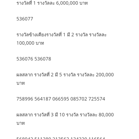
รางวัลที่ 1 รางวัลละ 6,000,000 บาท
536077
รางวัลข้างเคียงรางวัลที่ 1 มี 2 รางวัล รางวัลละ
100,000 บาท
536076 536078
ผลสลาก รางวัลที่ 2 มี 5 รางวัล รางวัลละ 200,000
บาท
758996 564187 066595 085702 725574
ผลสลาก รางวัลที่ 3 มี 10 รางวัล รางวัลละ 80,000
บาท
568042 511289 213562 134320 116564