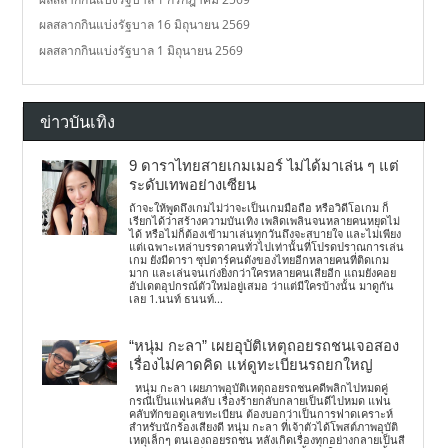
ผลสลากกินแบ่งรัฐบาล 16 มิถุนายน 2569
ผลสลากกินแบ่งรัฐบาล 1 มิถุนายน 2569
ข่าวบันเทิง
9 ดาราไทยสายเกมเมอร์ ไม่ได้มาเล่น ๆ แต่
ระดับเทพอย่างเซียน
ถ้าจะให้พูดถึงเกมไม่ว่าจะเป็นเกมมือถือ หรือวิดีโอเกม ก็
เรียกได้ว่าสร้างความบันเทิง เพลิดเพลินจนหลายคนหยุดไม่
ได้ หรือไม่ก็ต้องเข้ามาเล่นทุกวันถึงจะสบายใจ และไม่เพียง
แต่เฉพาะเหล่าบรรดาคนทั่วไปเท่านั้นที่โปรดปราณการเล่น
เกม ยังมีดารา ซุปตาร์คนดังของไทยอีกหลายคนที่ติดเกม
มาก และเล่นจนเก่งยิ่งกว่าใครหลายคนเสียอีก แถมยังคอย
อัปเดตอุปกรณ์ตัวใหม่อยู่เสมอ ว่าแต่มีใครบ้างนั้น มาดูกัน
เลย 1.นนท์ ธนนท์...
“หนุ่ม กะลา” เผยอุบัติเหตุถอยรถชนเจอสอง
เรื่องไม่คาดคิด แห่ดูทะเบียนรถยกใหญ่
หนุ่ม กะลา เผยภาพอุบัติเหตุถอยรถชนคดีพลิกไปหมดคู่
กรณีเป็นแฟนคลับ เรื่องร้ายกลับกลายเป็นดีไปหมด แฟน
คลับทักขอดูเลขทะเบียน ต้องบอกว่าเป็นการฟาดเคราะห์
สำหรับนักร้องเสียงดี หนุ่ม กะลา ที่เจ้าตัวได้โพสต์ภาพอุบัติ
เหตุเล็กๆ ตนเองถอยรถชน หลังเกิดเรื่องทุกอย่างกลายเป็นสี