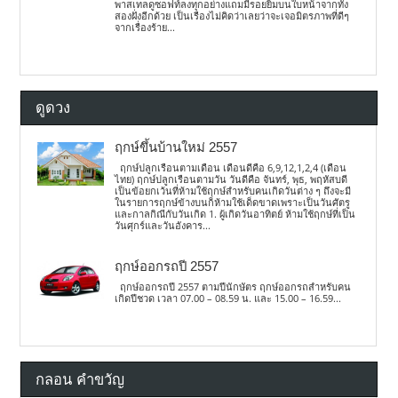
พาสเทลดูซอฟท์ลงทุกอย่างแถมมีรอยยิ้มบนใบหน้าจากทั้ง
สองฝั่งอีกด้วย เป็นเรื่องไม่คิดว่าเลยว่าจะเจอมิตรภาพที่ดีๆ
จากเรื่องร้าย...
ดูดวง
ฤกษ์ขึ้นบ้านใหม่ 2557
ฤกษ์ปลูกเรือนตามเดือน เดือนดีคือ 6,9,12,1,2,4 (เดือน
ไทย) ฤกษ์ปลูกเรือนตามวัน วันดีคือ จันทร์, พุธ, พฤหัสบดี
เป็นข้อยกเว้นที่ห้ามใช้ฤกษ์สำหรับคนเกิดวันต่าง ๆ ถึงจะมี
ในรายการฤกษ์ข้างบนก็ห้ามใช้เด็ดขาดเพราะเป็นวันศัตรู
และกาลกิณีกับวันเกิด 1. ผู้เกิดวันอาทิตย์ ห้ามใช้ฤกษ์ที่เป็น
วันศุกร์และวันอังคาร...
ฤกษ์ออกรถปี 2557
ฤกษ์ออกรถปี 2557 ตามปีนักษัตร ฤกษ์ออกรถสำหรับคน
เกิดปีชวด เวลา 07.00 – 08.59 น. และ 15.00 – 16.59...
กลอน คำขวัญ