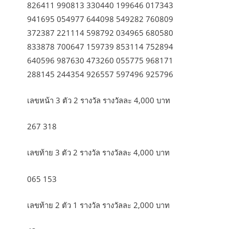
826411 990813 330440 199646 017343
941695 054977 644098 549282 760809
372387 221114 598792 034965 680580
833878 700647 159739 853114 752894
640596 987630 473260 055775 968171
288145 244354 926557 597496 925796
เลขหน้า 3 ตัว 2 รางวัล รางวัลละ 4,000 บาท
267 318
เลขท้าย 3 ตัว 2 รางวัล รางวัลละ 4,000 บาท
065 153
เลขท้าย 2 ตัว 1 รางวัล รางวัลละ 2,000 บาท