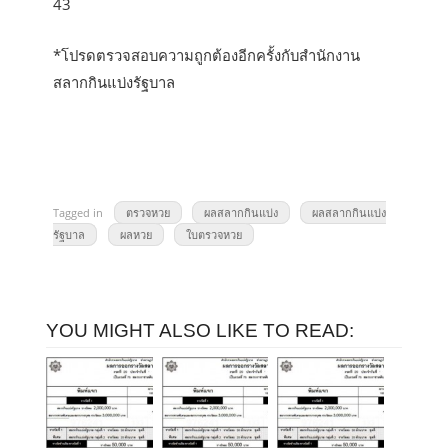
43
*โปรดตรวจสอบความถูกต้องอีกครั้งกับสำนักงาน
สลากกินแบ่งรัฐบาล
Tagged in
ตรวจหวย
ผลสลากกินแบ่ง
ผลสลากกินแบ่ง
รัฐบาล
ผลหวย
ใบตรวจหวย
YOU MIGHT ALSO LIKE TO READ: