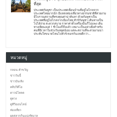
ที่สุด
ประเทศกัมพูชา เป็นประเทศเพื่อนบ้านที่อยู่ไม่ไกลจาก
ประเทศไทยมากนัก มีแหล่งท่องเที่ยวทางธรรมชาติที่สวยงาม
มีโบราณสถานที่ทรงคุณค่าน่าค้นหา ด้วยกัมพูชาเป็น
ประเทศที่อยู่ไม่ไกลจากเมืองไทย ทัวร์กัมพูชา เดินทางเป็น
ไปได้ง่าย สะดวกสบาย ราคาค่าตั๋วเครื่องบินก็ไม่แพง เดิน
ทางเพียนงแค่ 1 ชั่วโมงก็ถึงแล้ว เหมาะเป็นอย่างยิ่งสำหรับ
คนที่มีเวลาในช่วงวันหยุดน้อย แต่ละสถานที่จะสวยงามน่า
ประทับใจขนาดไหนไปทัวร์เขมรกันเลยดีกว่า...
หมวดหมู่
กลอน คำขวัญ
ข่าววันนี้
ข่าวบันเทิง
คลิปวิดีโอ
ดาวน์โหลด
ดูดวง
ดูทีวีออนไลน์
ท่องเที่ยว
ผลสลากกินแบ่งรัฐบาล