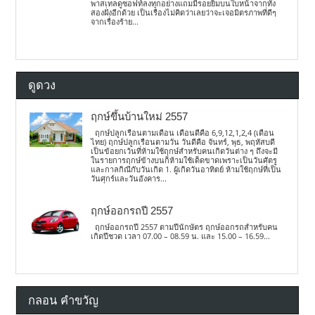
พาสเทลดูซอฟท์ลงทุกอย่างแถมมีรอยยิ้มบนใบหน้าจากทั้ง
สองฝั่งอีกด้วย เป็นเรื่องไม่คิดว่าเลยว่าจะเจอมิตรภาพที่ดีๆ
จากเรื่องร้าย...
ดูดวง
ฤกษ์ขึ้นบ้านใหม่ 2557
ฤกษ์ปลูกเรือนตามเดือน เดือนดีคือ 6,9,12,1,2,4 (เดือน
ไทย) ฤกษ์ปลูกเรือนตามวัน วันดีคือ จันทร์, พุธ, พฤหัสบดี
เป็นข้อยกเว้นที่ห้ามใช้ฤกษ์สำหรับคนเกิดวันต่าง ๆ ถึงจะมี
ในรายการฤกษ์ข้างบนก็ห้ามใช้เด็ดขาดเพราะเป็นวันศัตรู
และกาลกิณีกับวันเกิด 1. ผู้เกิดวันอาทิตย์ ห้ามใช้ฤกษ์ที่เป็น
วันศุกร์และวันอังคาร...
ฤกษ์ออกรถปี 2557
ฤกษ์ออกรถปี 2557 ตามปีนักษัตร ฤกษ์ออกรถสำหรับคน
เกิดปีชวด เวลา 07.00 – 08.59 น. และ 15.00 – 16.59...
กลอน คำขวัญ