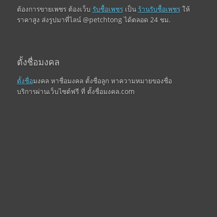
ต้องการขายเพชร ต้องเว็บ
รับซื้อเพชร
เป็น
ร้านรับซื้อเพชร
ให้
ราคาสูง ส่งรูปมาที่ไลน์ @petchtong ได้ตลอด 24 ชม.
ตั้งชื่อมงคล
ตั้งชื่อ
มงคล หาชื่อมงคล ตั้งชื่อลูก หาความหมายของชื่อ
บริการผ่านเว็บไซต์ฟรี ที่ ตั้งชื่อมงคล.com