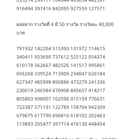
916494 397416 842095 927559 127571
ผลสลาก รางวัลที่ 4 มี 50 รางวัล รางวัลละ 40,000
บาท
791932 142204 515393 131972 114615
340411 953690 737612 525122 054374
610178 562667 482526 141517 995861
656268 339524 713909 234047 626184
627347 485998 890886 473279 241336
230019 246384 670908 845657 418217
805803 998007 102596 015159 776631
722387 571131 122789 158704 942309
679675 617790 696816 618102 202463
113893 205477 397714 476130 448454