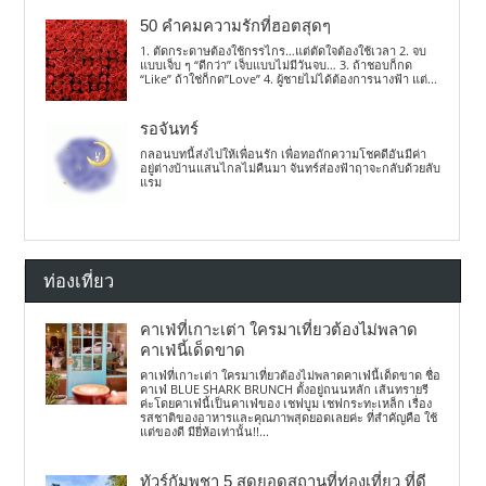
50 คำคมความรักที่ฮอตสุดๆ
1. ตัดกระดาษต้องใช้กรรไกร…แต่ตัดใจต้องใช้เวลา 2. จบ
แบบเจ็บ ๆ “ดีกว่า” เจ็บแบบไม่มีวันจบ… 3. ถ้าชอบก็กด
“Like” ถ้าใช่ก็กด”Love” 4. ผู้ชายไม่ได้ต้องการนางฟ้า แต่...
รอจันทร์
กลอนบทนี้ส่งไปให้เพื่อนรัก เพื่อทอถักความโชคดีอันมีค่า
อยู่ต่างบ้านแสนไกลไม่คืนมา จันทร์ส่องฟ้าฤาจะกลับด้วยลับ
แรม
ท่องเที่ยว
คาเฟ่ที่เกาะเต่า ใครมาเที่ยวต้องไม่พลาด
คาเฟ่นี้เด็ดขาด
คาเฟ่ที่เกาะเต่า ใครมาเที่ยวต้องไม่พลาดคาเฟ่นี้เด็ดขาด ชื่อ
คาเฟ่ BLUE SHARK BRUNCH ตั้งอยู่ถนนหลัก เส้นทรายรี
ค่ะโดยคาเฟ่นี้เป็นคาเฟ่ของ เชฟบูม เชฟกระทะเหล็ก เรื่อง
รสชาติของอาหารและคุณภาพสุดยอดเลยค่ะ ที่สำคัญคือ ใช้
แต่ของดี มียี่ห้อเท่านั้น!!...
ทัวร์กัมพูชา 5 สุดยอดสถานที่ท่องเที่ยว ที่ดี