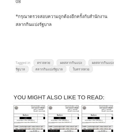
08
*กรุณาตรวจสอบความถูกต้องอีกครั้งกับสำนักงาน
สลากกินแบ่งรัฐบาล
Tagged in
ตรวจหวย
ผลสลากกินแบ่ง
ผลสลากกินแบ่ง
รัฐบาล
สลากกินแบ่งรัฐบาล
ใบตรวจหวย
YOU MIGHT ALSO LIKE TO READ: