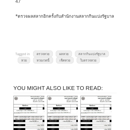
47
*ตรวจผลสลากอิกครั้งกับสำนักงานสลากกินแบ่งรัฐบาล
Tagged in
ตรวจหวย
ผลหวย
สลากกินแบ่งรัฐบาล
หวย
หวยงวดนี้
เช็คหวย
ใบตรวจหวย
YOU MIGHT ALSO LIKE TO READ: