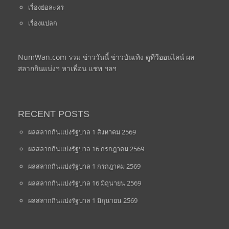
เรื่องย่อละคร
เรื่องแปลก
NumWan.com รวม ข่าววันนี้ ข่าวบันเทิง ดูทีวีออนไลน์ ผล
สลากกินแบ่งฯ หาเพื่อน แชท ฯลฯ
RECENT POSTS
ผลสลากกินแบ่งรัฐบาล 1 สิงหาคม 2569
ผลสลากกินแบ่งรัฐบาล 16 กรกฎาคม 2569
ผลสลากกินแบ่งรัฐบาล 1 กรกฎาคม 2569
ผลสลากกินแบ่งรัฐบาล 16 มิถุนายน 2569
ผลสลากกินแบ่งรัฐบาล 1 มิถุนายน 2569