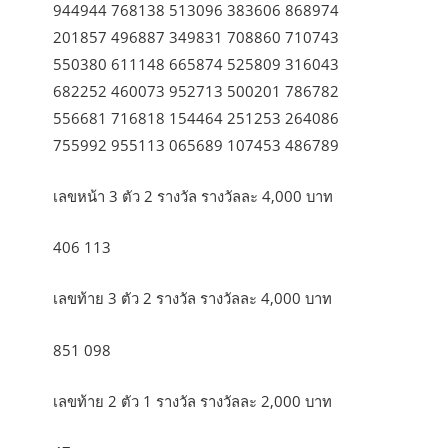
944944 768138 513096 383606 868974
201857 496887 349831 708860 710743
550380 611148 665874 525809 316043
682252 460073 952713 500201 786782
556681 716818 154464 251253 264086
755992 955113 065689 107453 486789
เลขหน้า 3 ตัว 2 รางวัล รางวัลละ 4,000 บาท
406 113
เลขท้าย 3 ตัว 2 รางวัล รางวัลละ 4,000 บาท
851 098
เลขท้าย 2 ตัว 1 รางวัล รางวัลละ 2,000 บาท