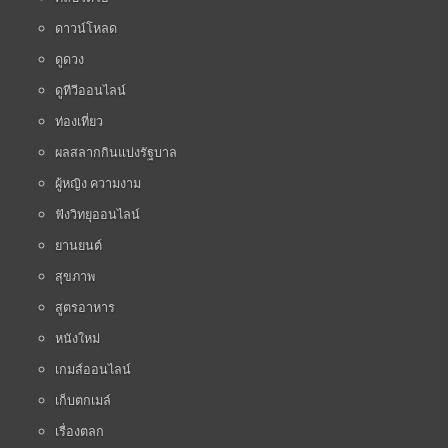
ดาวน์โหลด
ดูดวง
ดูทีวีออนไลน์
ท่องเที่ยว
ผลสลากกินแบ่งรัฐบาล
ผู้หญิง ความงาม
ฟังวิทยุออนไลน์
ยานยนต์
สุขภาพ
สูตรอาหาร
หนังใหม่
เกมส์ออนไลน์
เก็บตกเมล์
เรื่องตลก