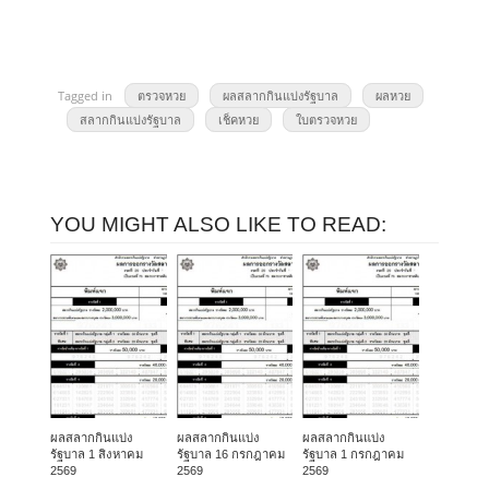
Tagged in
ตรวจหวย
ผลสลากกินแบ่งรัฐบาล
ผลหวย
สลากกินแบ่งรัฐบาล
เช็คหวย
ใบตรวจหวย
YOU MIGHT ALSO LIKE TO READ:
ผลสลากกินแบ่ง
ผลสลากกินแบ่ง
ผลสลากกินแบ่ง
รัฐบาล 1 สิงหาคม
รัฐบาล 16 กรกฎาคม
รัฐบาล 1 กรกฎาคม
2569
2569
2569