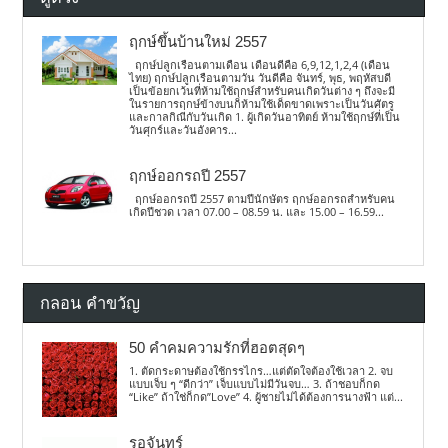
ฤกษ์ขึ้นบ้านใหม่ 2557
ฤกษ์ปลูกเรือนตามเดือน เดือนดีคือ 6,9,12,1,2,4 (เดือน
ไทย) ฤกษ์ปลูกเรือนตามวัน วันดีคือ จันทร์, พุธ, พฤหัสบดี
เป็นข้อยกเว้นที่ห้ามใช้ฤกษ์สำหรับคนเกิดวันต่าง ๆ ถึงจะมี
ในรายการฤกษ์ข้างบนก็ห้ามใช้เด็ดขาดเพราะเป็นวันศัตรู
และกาลกิณีกับวันเกิด 1. ผู้เกิดวันอาทิตย์ ห้ามใช้ฤกษ์ที่เป็น
วันศุกร์และวันอังคาร...
ฤกษ์ออกรถปี 2557
ฤกษ์ออกรถปี 2557 ตามปีนักษัตร ฤกษ์ออกรถสำหรับคน
เกิดปีชวด เวลา 07.00 – 08.59 น. และ 15.00 – 16.59...
กลอน คำขวัญ
50 คำคมความรักที่ฮอตสุดๆ
1. ตัดกระดาษต้องใช้กรรไกร…แต่ตัดใจต้องใช้เวลา 2. จบ
แบบเจ็บ ๆ “ดีกว่า” เจ็บแบบไม่มีวันจบ… 3. ถ้าชอบก็กด
“Like” ถ้าใช่ก็กด”Love” 4. ผู้ชายไม่ได้ต้องการนางฟ้า แต่...
รอจันทร์