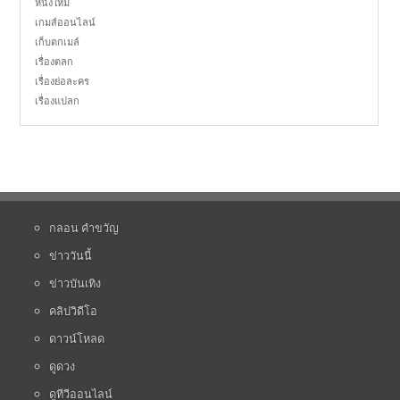
หนังใหม่
เกมส์ออนไลน์
เก็บตกเมล์
เรื่องตลก
เรื่องย่อละคร
เรื่องแปลก
กลอน คำขวัญ
ข่าววันนี้
ข่าวบันเทิง
คลิปวิดีโอ
ดาวน์โหลด
ดูดวง
ดูทีวีออนไลน์