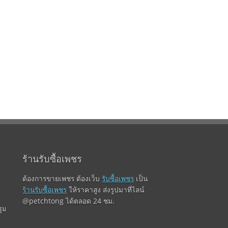
ร้านรับซื้อเพชร
ต้องการขายเพชร ต้องเว็บ
รับซื้อเพชร
เป็น
ร้านรับซื้อเพชร
ให้ราคาสูง ส่งรูปมาที่ไลน์
@petchtong ได้ตลอด 24 ชม.
ูม