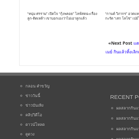
“หนุ่ม ศรราม” เปิดใจ “กุ้งพลอย” ไลฟ์สดฉะเรื่อง
“กานต์ วิภากร” อวดแห
ลูก-ติดเหล้า เขาบอกเองว่าไม่เอาลูกแล้ว
กะรัต “เสก โลโซ” เปย์
«Next Post
แต
เมย์ กินแล้วทิ้งเล
กลอน คำขวัญ
ข่าววันนี้
RECENT 
ข่าวบันเทิง
ผลสลากกินแบ
คลิปวิดีโอ
ผลสลากกินแบ
ดาวน์โหลด
ผลสลากกินแบ
ดูดวง