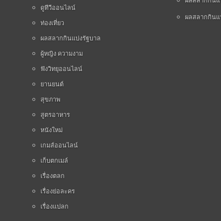
ผลสลากกินแบ
ดูทีวีออนไลน์
ผลสลากกินแบ
ท่องเที่ยว
ผลสลากกินแบ่งรัฐบาล
ผู้หญิง ความงาม
ฟังวิทยุออนไลน์
ยานยนต์
สุขภาพ
สูตรอาหาร
หนังใหม่
เกมส์ออนไลน์
เก็บตกเมล์
เรื่องตลก
เรื่องย่อละคร
เรื่องแปลก