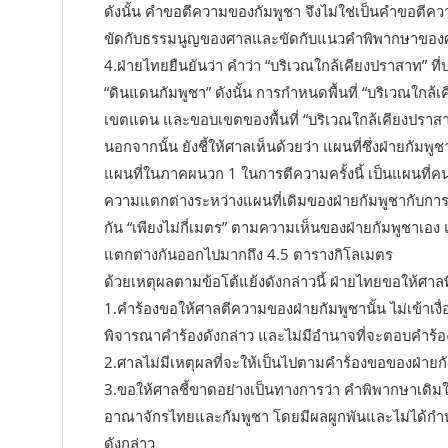
ดังนั้น คำขอตีความของกัมพูชา จึงไม่ใช่เป็นคำขอตีค
ขัดกับธรรมนูญของศาลและขัดกับแนวคำพิพากษาของศ
4.ฝ่ายไทยยืนยันว่า คำว่า “บริเวณใกล้เคียงปราสาท” ที่
“ดินแดนกัมพูชา” ดังนั้น การกำหนดพื้นที่ “บริเวณใกล
เขตแดน และขอบเขตของพื้นที่ “บริเวณใกล้เคียงปราสา
นอกจากนั้น ยังชี้ให้ศาลเห็นด้วยว่า แผนที่ซึ่งฝ่ายกัมพูช
แผนที่ในภาคผนวก 1 ในการตีความครั้งนี้ เป็นแผนที่
ความแตกต่างระหว่างแผนที่เดิมของฝ่ายกัมพูชากับการ
กัน “เพียงไม่กี่เมตร” ตามความเห็นของฝ่ายกัมพูชาเอง แต
แตกต่างกันออกไปมากถึง 4.5 ตารางกิโลเมตร
ด้วยเหตุผลตามข้อโต้แย้งดังกล่าวนี้ ฝ่ายไทยขอให้ศา
1.คำร้องขอให้ศาลตีความของฝ่ายกัมพูชานั้น ไม่เข้าเงื่
พิจารณาคำร้องดังกล่าว และไม่มีอำนาจที่จะตอบคำร้อง
2.ศาลไม่มีเหตุผลที่จะให้เป็นไปตามคำร้องขอของฝ่ายกั
3.ขอให้ศาลชี้ขาดอย่างเป็นทางการว่า คำพิพากษาเดิมใน
อาณาจักรไทยและกัมพูชา โดยมีผลผูกพันและไม่ได้ก
ดังกล่าว