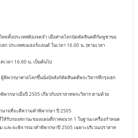
นไทยทั้งประเทศต้องจดจำ เมื่อศาลโลกนัดตัดสินคดีกัมพูชาขอ
เฮก ประเทศเนเธอร์แลนด์ ในเวลา 16.00 น. (ตามเวลา
แต่เวลา 16.00 น. เป็นต้นไป
ิพากษาศาลโลกขึ้นนั่งบัลลังก์ตัดสินคดีพระวิหารที่กรุงเฮก
คำพิพากษาเมื่อปี 2505 เกี่ยวกับปราสาทพระวิหาร ตามด้วย
ำนาจที่จะตีความคำพิพากษา ปี 2505
ที่ให้รับรองสถานะของแผนที่ภาคผนวก 1 ในฐานะเครื่องกำหนด
ดิม และจะพิจารณาคำพิพากษาปี 2505 เฉพาะบริเวณปราสาท