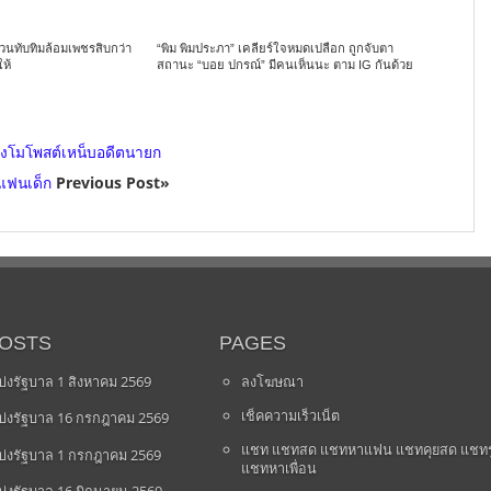
วนทับทิมล้อมเพชรสิบกว่า
“พิม พิมประภา” เคลียร์ใจหมดเปลือก ถูกจับตา
ให้
สถานะ “บอย ปกรณ์” มีคนเห็นนะ ตาม IG กันด้วย
งโมโพสต์เหน็บอดีตนายก
ิกแฟนเด็ก
Previous Post»
POSTS
PAGES
่งรัฐบาล 1 สิงหาคม 2569
ลงโฆษณา
เช็คความเร็วเน็ต
่งรัฐบาล 16 กรกฎาคม 2569
แชท แชทสด แชทหาแฟน แชทคุยสด แชทร
่งรัฐบาล 1 กรกฎาคม 2569
แชทหาเพื่อน