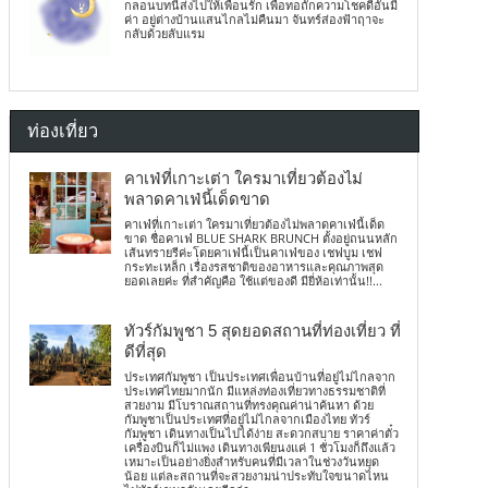
กลอนบทนี้ส่งไปให้เพื่อนรัก เพื่อทอถักความโชคดีอันมี
ค่า อยู่ต่างบ้านแสนไกลไม่คืนมา จันทร์ส่องฟ้าฤาจะ
กลับด้วยลับแรม
ท่องเที่ยว
คาเฟ่ที่เกาะเต่า ใครมาเที่ยวต้องไม่
พลาดคาเฟ่นี้เด็ดขาด
คาเฟ่ที่เกาะเต่า ใครมาเที่ยวต้องไม่พลาดคาเฟ่นี้เด็ด
ขาด ชื่อคาเฟ่ BLUE SHARK BRUNCH ตั้งอยู่ถนนหลัก
เส้นทรายรีค่ะโดยคาเฟ่นี้เป็นคาเฟ่ของ เชฟบูม เชฟ
กระทะเหล็ก เรื่องรสชาติของอาหารและคุณภาพสุด
ยอดเลยค่ะ ที่สำคัญคือ ใช้แต่ของดี มียี่ห้อเท่านั้น!!...
ทัวร์กัมพูชา 5 สุดยอดสถานที่ท่องเที่ยว ที่
ดีที่สุด
ประเทศกัมพูชา เป็นประเทศเพื่อนบ้านที่อยู่ไม่ไกลจาก
ประเทศไทยมากนัก มีแหล่งท่องเที่ยวทางธรรมชาติที่
สวยงาม มีโบราณสถานที่ทรงคุณค่าน่าค้นหา ด้วย
กัมพูชาเป็นประเทศที่อยู่ไม่ไกลจากเมืองไทย ทัวร์
กัมพูชา เดินทางเป็นไปได้ง่าย สะดวกสบาย ราคาค่าตั๋ว
เครื่องบินก็ไม่แพง เดินทางเพียนงแค่ 1 ชั่วโมงก็ถึงแล้ว
เหมาะเป็นอย่างยิ่งสำหรับคนที่มีเวลาในช่วงวันหยุด
น้อย แต่ละสถานที่จะสวยงามน่าประทับใจขนาดไหน