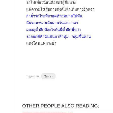
รถไฟเที่ยวนี้ฉันคือสตรีผู้สิ้นหวัง
แพ้ความไวเสียดายตังค์เเลิกเดินทางอีกครา
กำตั๋วรถไฟเที่ยวสุดท้ายหมายให้ทัน
ฉันรอมานานฉันผ่านวันและเวลา
มองดูตั๋วอีกทีอะไรกันนี่ตั๋วผิดนี่หว่า
รถออกตีห้าฉันดันมาห้าทุ่ม…กลุ้มขึ้นคาน
แต่งโดย ..พุ่มระย้า
Tagged in
จีบสาว
OTHER PEOPLE ALSO READING: