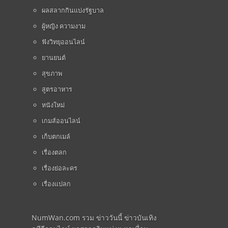
ผลสลากกินแบ่งรัฐบาล
ผู้หญิง ความงาม
ฟังวิทยุออนไลน์
ยานยนต์
สุขภาพ
สูตรอาหาร
หนังใหม่
เกมส์ออนไลน์
เก็บตกเมล์
เรื่องตลก
เรื่องย่อละคร
เรื่องแปลก
NumWan.com รวม ข่าววันนี้ ข่าวบันเทิง