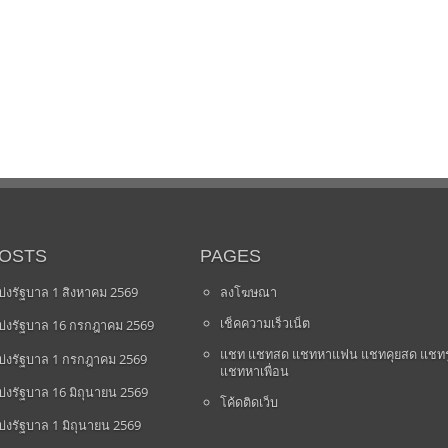
POSTS
PAGES
่งรัฐบาล 1 สิงหาคม 2569
ลงโฆษณา
เช็คความเร็วเน็ต
่งรัฐบาล 16 กรกฎาคม 2569
แชท แชทสด แชทหาแฟน แชทคุยสด แชทร
่งรัฐบาล 1 กรกฎาคม 2569
แชทหาเพื่อน
่งรัฐบาล 16 มิถุนายน 2569
โค้ดติดเว็บ
่งรัฐบาล 1 มิถุนายน 2569