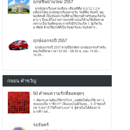
ฤกษ์ขึ้นบ้านใหม่ 2557
ฤกษ์ปลูกเรือนตามเดือน เดือนดีคือ 6,9,12,1,2,4
(เดือนไทย) ฤกษ์ปลูกเรือนตามวัน วันดีคือ จันทร์, พุธ,
พฤหัสบดี เป็นข้อยกเว้นที่ห้ามใช้ฤกษ์สำหรับคนเกิดวัน
ต่าง ๆ ถึงจะมีในรายการฤกษ์ข้างบนก็ห้ามใช้เด็ดขาด
เพราะเป็นวันศัตรูและกาลกิณีกับวันเกิด 1. ผู้เกิดวัน
อาทิตย์ ห้ามใช้ฤกษ์ที่เป็นวันศุกร์และวันอังคาร...
ฤกษ์ออกรถปี 2557
ฤกษ์ออกรถปี 2557 ตามปีนักษัตร ฤกษ์ออกรถสำหรับ
คนเกิดปีชวด เวลา 07.00 – 08.59 น. และ 15.00 –
16.59...
กลอน คำขวัญ
50 คำคมความรักที่ฮอตสุดๆ
1. ตัดกระดาษต้องใช้กรรไกร…แต่ตัดใจต้องใช้เวลา 2.
จบแบบเจ็บ ๆ “ดีกว่า” เจ็บแบบไม่มีวันจบ… 3. ถ้าชอบก็
กด “Like” ถ้าใช่ก็กด”Love” 4. ผู้ชายไม่ได้ต้องการ
นางฟ้า แต่...
รอจันทร์