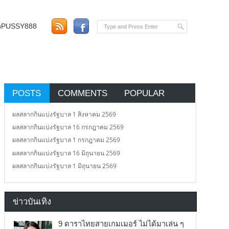
อตPUSSY888
POSTS
COMMENTS
POPULAR
ผลสลากกินแบ่งรัฐบาล 1 สิงหาคม 2569
ผลสลากกินแบ่งรัฐบาล 16 กรกฎาคม 2569
ผลสลากกินแบ่งรัฐบาล 1 กรกฎาคม 2569
ผลสลากกินแบ่งรัฐบาล 16 มิถุนายน 2569
ผลสลากกินแบ่งรัฐบาล 1 มิถุนายน 2569
ข่าวบันเทิง
9 ดาราไทยสายเกมเมอร์ ไม่ได้มาเล่น ๆ