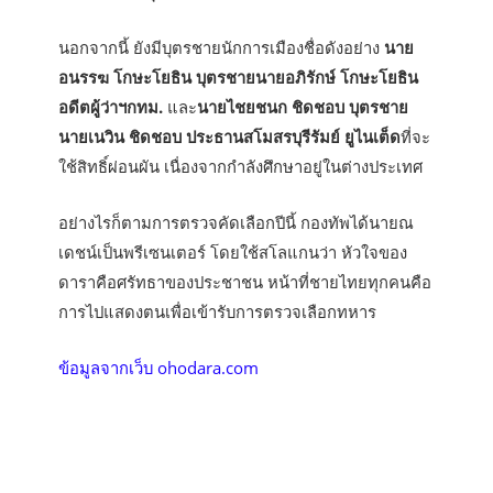
นอกจากนี้ ยังมีบุตรชายนักการเมืองชื่อดังอย่าง
นาย
อนรรฆ โกษะโยธิน บุตรชายนายอภิรักษ์ โกษะโยธิน
อดีตผู้ว่าฯกทม.
และ
นายไชยชนก ชิดชอบ บุตรชาย
นายเนวิน ชิดชอบ ประธานสโมสรบุรีรัมย์ ยูไนเต็ด
ที่จะ
ใช้สิทธิ์ผ่อนผัน เนื่องจากกำลังศึกษาอยู่ในต่างประเทศ
อย่างไรก็ตามการตรวจคัดเลือกปีนี้ กองทัพได้นายณ
เดชน์เป็นพรีเซนเตอร์ โดยใช้สโลแกนว่า หัวใจของ
ดาราคือศรัทธาของประชาชน หน้าที่ชายไทยทุกคนคือ
การไปแสดงตนเพื่อเข้ารับการตรวจเลือกทหาร
ข้อมูลจากเว็บ ohodara.com