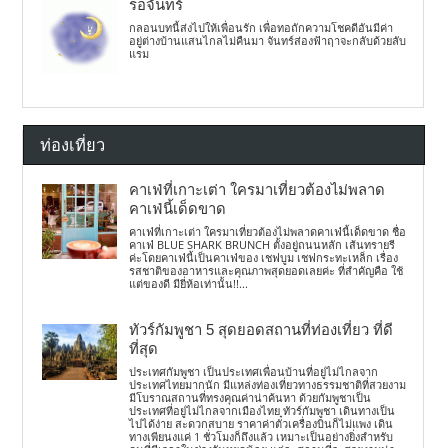
รอจันทร์
กลอนบทนี้ส่งไปให้เพื่อนรัก เพื่อทอถักความโชคดีอันมีค่า
อยู่ต่างบ้านแสนไกลไม่คืนมา จันทร์ส่องฟ้าฤาจะกลับด้วยลับ
แรม
ท่องเที่ยว
คาเฟ่ที่เกาะเต่า ใครมาเที่ยวต้องไม่พลาด
คาเฟ่นี้เด็ดขาด
คาเฟ่ที่เกาะเต่า ใครมาเที่ยวต้องไม่พลาดคาเฟ่นี้เด็ดขาด ชื่อ
คาเฟ่ BLUE SHARK BRUNCH ตั้งอยู่ถนนหลัก เส้นทรายรี
ค่ะโดยคาเฟ่นี้เป็นคาเฟ่ของ เชฟบูม เชฟกระทะเหล็ก เรื่อง
รสชาติของอาหารและคุณภาพสุดยอดเลยค่ะ ที่สำคัญคือ ใช้
แต่ของดี มียี่ห้อเท่านั้น!!...
ทัวร์กัมพูชา 5 สุดยอดสถานที่ท่องเที่ยว ที่ดี
ที่สุด
ประเทศกัมพูชา เป็นประเทศเพื่อนบ้านที่อยู่ไม่ไกลจาก
ประเทศไทยมากนัก มีแหล่งท่องเที่ยวทางธรรมชาติที่สวยงาม
มีโบราณสถานที่ทรงคุณค่าน่าค้นหา ด้วยกัมพูชาเป็น
ประเทศที่อยู่ไม่ไกลจากเมืองไทย ทัวร์กัมพูชา เดินทางเป็น
ไปได้ง่าย สะดวกสบาย ราคาค่าตั๋วเครื่องบินก็ไม่แพง เดิน
ทางเพียนงแค่ 1 ชั่วโมงก็ถึงแล้ว เหมาะเป็นอย่างยิ่งสำหรับ