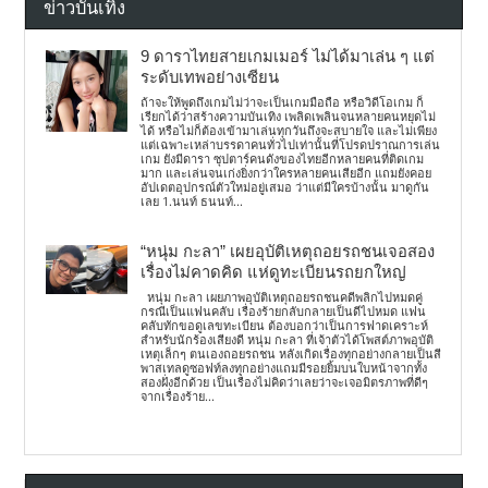
ข่าวบันเทิง
9 ดาราไทยสายเกมเมอร์ ไม่ได้มาเล่น ๆ แต่
ระดับเทพอย่างเซียน
ถ้าจะให้พูดถึงเกมไม่ว่าจะเป็นเกมมือถือ หรือวิดีโอเกม ก็
เรียกได้ว่าสร้างความบันเทิง เพลิดเพลินจนหลายคนหยุดไม่
ได้ หรือไม่ก็ต้องเข้ามาเล่นทุกวันถึงจะสบายใจ และไม่เพียง
แต่เฉพาะเหล่าบรรดาคนทั่วไปเท่านั้นที่โปรดปราณการเล่น
เกม ยังมีดารา ซุปตาร์คนดังของไทยอีกหลายคนที่ติดเกม
มาก และเล่นจนเก่งยิ่งกว่าใครหลายคนเสียอีก แถมยังคอย
อัปเดตอุปกรณ์ตัวใหม่อยู่เสมอ ว่าแต่มีใครบ้างนั้น มาดูกัน
เลย 1.นนท์ ธนนท์...
“หนุ่ม กะลา” เผยอุบัติเหตุถอยรถชนเจอสอง
เรื่องไม่คาดคิด แห่ดูทะเบียนรถยกใหญ่
หนุ่ม กะลา เผยภาพอุบัติเหตุถอยรถชนคดีพลิกไปหมดคู่
กรณีเป็นแฟนคลับ เรื่องร้ายกลับกลายเป็นดีไปหมด แฟน
คลับทักขอดูเลขทะเบียน ต้องบอกว่าเป็นการฟาดเคราะห์
สำหรับนักร้องเสียงดี หนุ่ม กะลา ที่เจ้าตัวได้โพสต์ภาพอุบัติ
เหตุเล็กๆ ตนเองถอยรถชน หลังเกิดเรื่องทุกอย่างกลายเป็นสี
พาสเทลดูซอฟท์ลงทุกอย่างแถมมีรอยยิ้มบนใบหน้าจากทั้ง
สองฝั่งอีกด้วย เป็นเรื่องไม่คิดว่าเลยว่าจะเจอมิตรภาพที่ดีๆ
จากเรื่องร้าย...