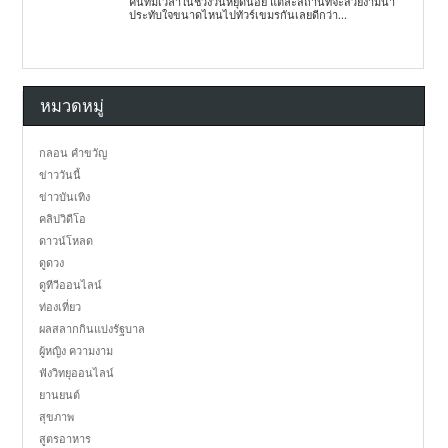
คนที่มีเวลาในช่วงวันหยุดน้อย แต่ละสถานที่จะสวยงามน่า
ประทับใจขนาดไหนไปทัวร์เขมรกันเลยดีกว่า...
หมวดหมู่
กลอน คำขวัญ
ข่าววันนี้
ข่าวบันเทิง
คลิปวิดีโอ
ดาวน์โหลด
ดูดวง
ดูทีวีออนไลน์
ท่องเที่ยว
ผลสลากกินแบ่งรัฐบาล
ผู้หญิง ความงาม
ฟังวิทยุออนไลน์
ยานยนต์
สุขภาพ
สูตรอาหาร