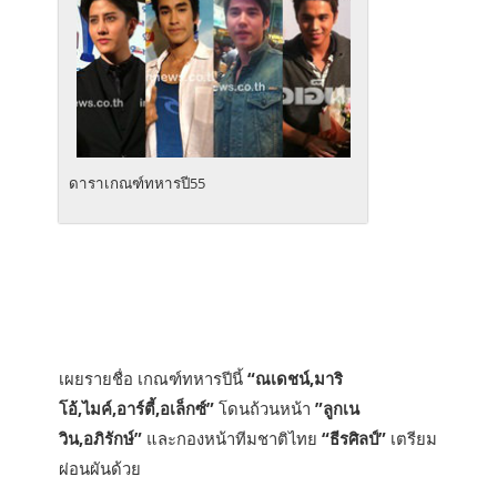
ดาราเกณฑ์ทหารปี55
เผยรายชื่อ เกณฑ์ทหารปีนี้
“ณเดชน์,มาริ
โอ้,ไมค์,อาร์ตี้,อเล็กซ์”
โดนถ้วนหน้า
”ลูกเน
วิน,อภิรักษ์”
และกองหน้าทีมชาติไทย
“ธีรศิลป์”
เตรียม
ผ่อนผันด้วย