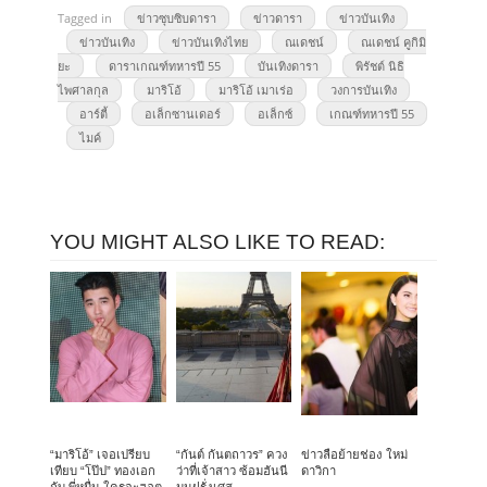
Tagged in
ข่าวซุบซิบดารา
ข่าวดารา
ข่าวบันเทิง
ข่าวบันเทิง
ข่าวบันเทิงไทย
ณเดชน์
ณเดชน์ คูกิมิ
ยะ
ดาราเกณฑ์ทหารปี 55
บันเทิงดารา
พิรัชต์ นิธิ
ไพศาลกุล
มาริโอ้
มาริโอ้ เมาเร่อ
วงการบันเทิง
อาร์ตี้
อเล็กซานเดอร์
อเล็กซ์
เกณฑ์ทหารปี 55
ไมค์
YOU MIGHT ALSO LIKE TO READ:
“มาริโอ้” เจอเปรียบ
“กันต์ กันตถาวร” ควง
ข่าวลือย้ายช่อง ใหม่
เทียบ “โป๊ป” ทองเอก
ว่าที่เจ้าสาว ซ้อมฮันนี
ดาวิกา
กับ พี่หมื่น ใครจะฮอต
มูนฝรั่งเศส