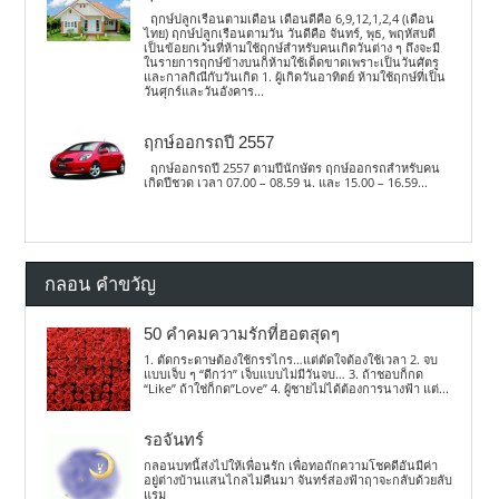
ฤกษ์ปลูกเรือนตามเดือน เดือนดีคือ 6,9,12,1,2,4 (เดือน
ไทย) ฤกษ์ปลูกเรือนตามวัน วันดีคือ จันทร์, พุธ, พฤหัสบดี
เป็นข้อยกเว้นที่ห้ามใช้ฤกษ์สำหรับคนเกิดวันต่าง ๆ ถึงจะมี
ในรายการฤกษ์ข้างบนก็ห้ามใช้เด็ดขาดเพราะเป็นวันศัตรู
และกาลกิณีกับวันเกิด 1. ผู้เกิดวันอาทิตย์ ห้ามใช้ฤกษ์ที่เป็น
วันศุกร์และวันอังคาร...
ฤกษ์ออกรถปี 2557
ฤกษ์ออกรถปี 2557 ตามปีนักษัตร ฤกษ์ออกรถสำหรับคน
เกิดปีชวด เวลา 07.00 – 08.59 น. และ 15.00 – 16.59...
กลอน คำขวัญ
50 คำคมความรักที่ฮอตสุดๆ
1. ตัดกระดาษต้องใช้กรรไกร…แต่ตัดใจต้องใช้เวลา 2. จบ
แบบเจ็บ ๆ “ดีกว่า” เจ็บแบบไม่มีวันจบ… 3. ถ้าชอบก็กด
“Like” ถ้าใช่ก็กด”Love” 4. ผู้ชายไม่ได้ต้องการนางฟ้า แต่...
รอจันทร์
กลอนบทนี้ส่งไปให้เพื่อนรัก เพื่อทอถักความโชคดีอันมีค่า
อยู่ต่างบ้านแสนไกลไม่คืนมา จันทร์ส่องฟ้าฤาจะกลับด้วยลับ
แรม