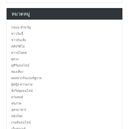
หมวดหมู่
กลอน คำขวัญ
ข่าววันนี้
ข่าวบันเทิง
คลิปวิดีโอ
ดาวน์โหลด
ดูดวง
ดูทีวีออนไลน์
ท่องเที่ยว
ผลสลากกินแบ่งรัฐบาล
ผู้หญิง ความงาม
ฟังวิทยุออนไลน์
ยานยนต์
สุขภาพ
สูตรอาหาร
หนังใหม่
เกมส์ออนไลน์
เก็บตกเมล์