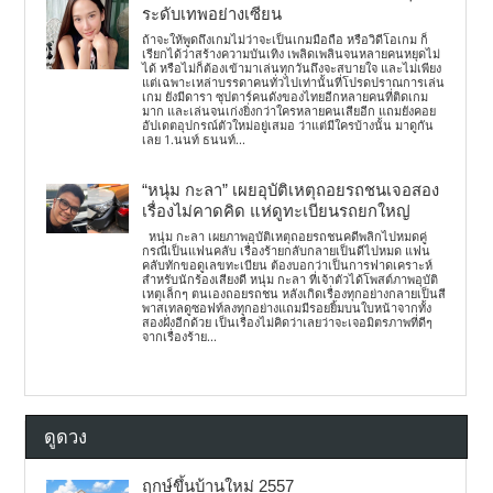
ระดับเทพอย่างเซียน
ถ้าจะให้พูดถึงเกมไม่ว่าจะเป็นเกมมือถือ หรือวิดีโอเกม ก็
เรียกได้ว่าสร้างความบันเทิง เพลิดเพลินจนหลายคนหยุดไม่
ได้ หรือไม่ก็ต้องเข้ามาเล่นทุกวันถึงจะสบายใจ และไม่เพียง
แต่เฉพาะเหล่าบรรดาคนทั่วไปเท่านั้นที่โปรดปราณการเล่น
เกม ยังมีดารา ซุปตาร์คนดังของไทยอีกหลายคนที่ติดเกม
มาก และเล่นจนเก่งยิ่งกว่าใครหลายคนเสียอีก แถมยังคอย
อัปเดตอุปกรณ์ตัวใหม่อยู่เสมอ ว่าแต่มีใครบ้างนั้น มาดูกัน
เลย 1.นนท์ ธนนท์...
“หนุ่ม กะลา” เผยอุบัติเหตุถอยรถชนเจอสอง
เรื่องไม่คาดคิด แห่ดูทะเบียนรถยกใหญ่
หนุ่ม กะลา เผยภาพอุบัติเหตุถอยรถชนคดีพลิกไปหมดคู่
กรณีเป็นแฟนคลับ เรื่องร้ายกลับกลายเป็นดีไปหมด แฟน
คลับทักขอดูเลขทะเบียน ต้องบอกว่าเป็นการฟาดเคราะห์
สำหรับนักร้องเสียงดี หนุ่ม กะลา ที่เจ้าตัวได้โพสต์ภาพอุบัติ
เหตุเล็กๆ ตนเองถอยรถชน หลังเกิดเรื่องทุกอย่างกลายเป็นสี
พาสเทลดูซอฟท์ลงทุกอย่างแถมมีรอยยิ้มบนใบหน้าจากทั้ง
สองฝั่งอีกด้วย เป็นเรื่องไม่คิดว่าเลยว่าจะเจอมิตรภาพที่ดีๆ
จากเรื่องร้าย...
ดูดวง
ฤกษ์ขึ้นบ้านใหม่ 2557