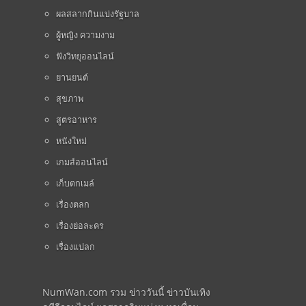
ผลสลากกินแบ่งรัฐบาล
ผู้หญิง ความงาม
ฟังวิทยุออนไลน์
ยานยนต์
สุขภาพ
สูตรอาหาร
หนังใหม่
เกมส์ออนไลน์
เก็บตกเมล์
เรื่องตลก
เรื่องย่อละคร
เรื่องแปลก
NumWan.com รวม ข่าววันนี้ ข่าวบันเทิง