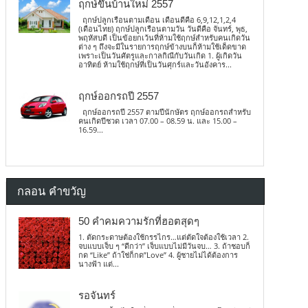
ฤกษ์ขึ้นบ้านใหม่ 2557
ฤกษ์ปลูกเรือนตามเดือน เดือนดีคือ 6,9,12,1,2,4
(เดือนไทย) ฤกษ์ปลูกเรือนตามวัน วันดีคือ จันทร์, พุธ,
พฤหัสบดี เป็นข้อยกเว้นที่ห้ามใช้ฤกษ์สำหรับคนเกิดวัน
ต่าง ๆ ถึงจะมีในรายการฤกษ์ข้างบนก็ห้ามใช้เด็ดขาด
เพราะเป็นวันศัตรูและกาลกิณีกับวันเกิด 1. ผู้เกิดวัน
อาทิตย์ ห้ามใช้ฤกษ์ที่เป็นวันศุกร์และวันอังคาร...
ฤกษ์ออกรถปี 2557
ฤกษ์ออกรถปี 2557 ตามปีนักษัตร ฤกษ์ออกรถสำหรับ
คนเกิดปีชวด เวลา 07.00 – 08.59 น. และ 15.00 –
16.59...
กลอน คำขวัญ
50 คำคมความรักที่ฮอตสุดๆ
1. ตัดกระดาษต้องใช้กรรไกร…แต่ตัดใจต้องใช้เวลา 2.
จบแบบเจ็บ ๆ “ดีกว่า” เจ็บแบบไม่มีวันจบ… 3. ถ้าชอบก็
กด “Like” ถ้าใช่ก็กด”Love” 4. ผู้ชายไม่ได้ต้องการ
นางฟ้า แต่...
รอจันทร์