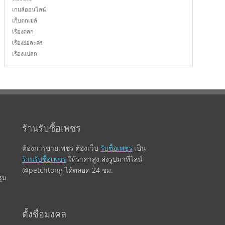
เกมส์ออนไลน์
เก็บตกเมล์
เรื่องตลก
เรื่องย่อละคร
เรื่องแปลก
ร้านรับซื้อเพชร
ต้องการขายเพชร ต้องเว็บ
รับซื้อเพชร
เป็น
ร้านรับซื้อเพชร
ให้ราคาสูง ส่งรูปมาที่ไลน์
@petchtong ได้ตลอด 24 ชม.
ูม
ตั้งชื่อมงคล