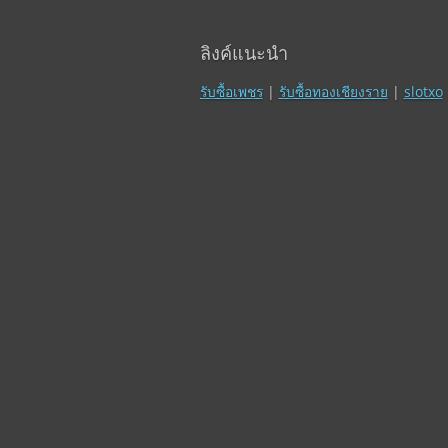
ลิงค์แนะนำ
รับซื้อเพชร
|
รับซื้อทองเชียงราย
|
slotxo