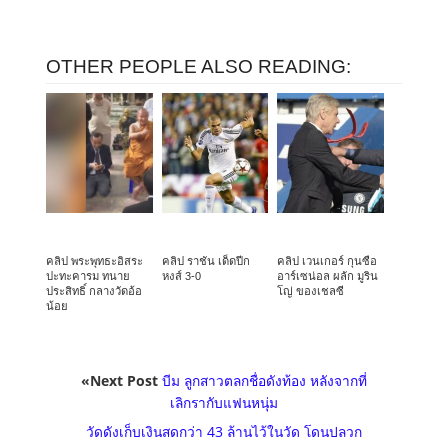
OTHER PEOPLE ALSO READING:
คลิป พระพุทธะอิสระ
คลิป ราชัน เด็ดปีก
คลิป เวนเกอร์ กุนซือ
ปะทะคารม ทนาย
หงส์ 3-0
อาร์เซน่อล ผลัก มูริน
ประสิทธิ์ กลางวัดอ้อ
โญ่ ของเชลซี
น้อย
«Next Post
บีม ลูกสาวตลกชื่อดังท้อง หลังจากที่
เลิกรากับแฟนหนุ่ม
วัดดังเก็บเงินสดกว่า 43 ล้านไว้ในวัด โดนปลวก