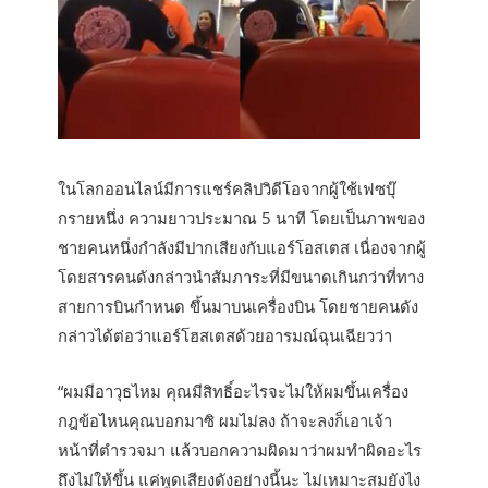
ในโลกออนไลน์มีการแชร์คลิปวิดีโอจากผู้ใช้เฟซบุ๊
กรายหนึ่ง ความยาวประมาณ 5 นาที โดยเป็นภาพของ
ชายคนหนึ่งกำลังมีปากเสียงกับแอร์โอสเตส เนื่องจากผู้
โดยสารคนดังกล่าวนำสัมภาระที่มีขนาดเกินกว่าที่ทาง
สายการบินกำหนด ขึ้นมาบนเครื่องบิน โดยชายคนดัง
กล่าวได้ต่อว่าแอร์โฮสเตสด้วยอารมณ์ฉุนเฉียวว่า
“ผมมีอาวุธไหม คุณมีสิทธิ์อะไรจะไม่ให้ผมขึ้นเครื่อง
กฎข้อไหนคุณบอกมาซิ ผมไม่ลง ถ้าจะลงก็เอาเจ้า
หน้าที่ตำรวจมา แล้วบอกความผิดมาว่าผมทำผิดอะไร
ถึงไม่ให้ขึ้น แค่พูดเสียงดังอย่างนี้นะ ไม่เหมาะสมยังไง