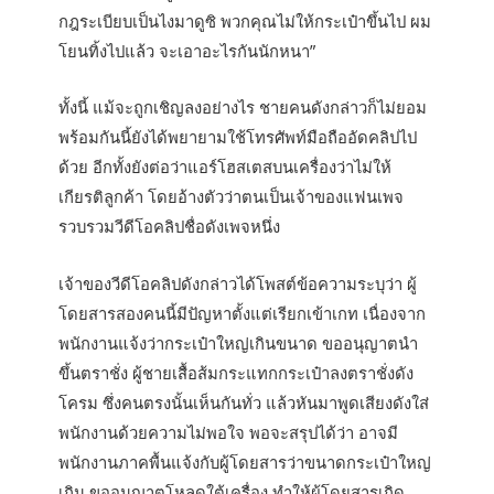
กฎระเบียบเป็นไงมาดูซิ พวกคุณไม่ให้กระเป๋าขึ้นไป ผม
โยนทิ้งไปแล้ว จะเอาอะไรกันนักหนา”
ทั้งนี้ แม้จะถูกเชิญลงอย่างไร ชายคนดังกล่าวก็ไม่ยอม
พร้อมกันนี้ยังได้พยายามใช้โทรศัพท์มือถืออัดคลิปไป
ด้วย อีกทั้งยังต่อว่าแอร์โฮสเตสบนเครื่องว่าไม่ให้
เกียรติลูกค้า โดยอ้างตัวว่าตนเป็นเจ้าของแฟนเพจ
รวบรวมวีดีโอคลิปชื่อดังเพจหนึ่ง
เจ้าของวีดีโอคลิปดังกล่าวได้โพสต์ข้อความระบุว่า ผู้
โดยสารสองคนนี้มีปัญหาตั้งแต่เรียกเข้าเกท เนื่องจาก
พนักงานแจ้งว่ากระเป๋าใหญ่เกินขนาด ขออนุญาตนำ
ขึ้นตราชั่ง ผู้ชายเสื้อส้มกระแทกกระเป๋าลงตราชั่งดัง
โครม ซึ่งคนตรงนั้นเห็นกันทั่ว แล้วหันมาพูดเสียงดังใส่
พนักงานด้วยความไม่พอใจ พอจะสรุปได้ว่า อาจมี
พนักงานภาคพื้นแจ้งกับผู้โดยสารว่าขนาดกระเป๋าใหญ่
เกิน ขออนุญาตโหลดใต้เครื่อง ทำให้ผู้โดยสารเกิด