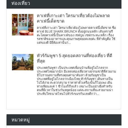
ท่องเที่ยว
คาเฟ่ที่เกาะเต่า ใครมาเที่ยวต้องไม่พลาด
คาเฟ่นี้เด็ดขาด
คาเฟ่ที่เกาะเต่า ใครมาเที่ยวต้องไม่พลาดคาเฟ่นี้เด็ดขาด ชื่อ
คาเฟ่ BLUE SHARK BRUNCH ตั้งอยู่ถนนหลัก เส้นทรายรี
ค่ะโดยคาเฟ่นี้เป็นคาเฟ่ของ เชฟบูม เชฟกระทะเหล็ก เรื่อง
รสชาติของอาหารและคุณภาพสุดยอดเลยค่ะ ที่สำคัญคือ ใช้
แต่ของดี มียี่ห้อเท่านั้น!!...
ทัวร์กัมพูชา 5 สุดยอดสถานที่ท่องเที่ยว ที่ดี
ที่สุด
ประเทศกัมพูชา เป็นประเทศเพื่อนบ้านที่อยู่ไม่ไกลจาก
ประเทศไทยมากนัก มีแหล่งท่องเที่ยวทางธรรมชาติที่สวยงาม
มีโบราณสถานที่ทรงคุณค่าน่าค้นหา ด้วยกัมพูชาเป็น
ประเทศที่อยู่ไม่ไกลจากเมืองไทย ทัวร์กัมพูชา เดินทางเป็น
ไปได้ง่าย สะดวกสบาย ราคาค่าตั๋วเครื่องบินก็ไม่แพง เดิน
ทางเพียนงแค่ 1 ชั่วโมงก็ถึงแล้ว เหมาะเป็นอย่างยิ่งสำหรับ
คนที่มีเวลาในช่วงวันหยุดน้อย แต่ละสถานที่จะสวยงามน่า
ประทับใจขนาดไหนไปทัวร์เขมรกันเลยดีกว่า...
หมวดหมู่