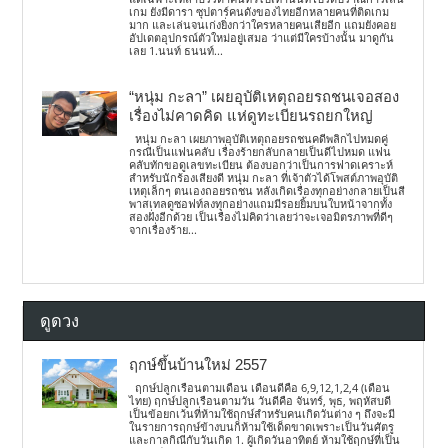
เกม ยังมีดารา ซุปตาร์คนดังของไทยอีกหลายคนที่ติดเกม
มาก และเล่นจนเก่งยิ่งกว่าใครหลายคนเสียอีก แถมยังคอย
อัปเดตอุปกรณ์ตัวใหม่อยู่เสมอ ว่าแต่มีใครบ้างนั้น มาดูกัน
เลย 1.นนท์ ธนนท์...
“หนุ่ม กะลา” เผยอุบัติเหตุถอยรถชนเจอสอง
เรื่องไม่คาดคิด แห่ดูทะเบียนรถยกใหญ่
หนุ่ม กะลา เผยภาพอุบัติเหตุถอยรถชนคดีพลิกไปหมดคู่
กรณีเป็นแฟนคลับ เรื่องร้ายกลับกลายเป็นดีไปหมด แฟน
คลับทักขอดูเลขทะเบียน ต้องบอกว่าเป็นการฟาดเคราะห์
สำหรับนักร้องเสียงดี หนุ่ม กะลา ที่เจ้าตัวได้โพสต์ภาพอุบัติ
เหตุเล็กๆ ตนเองถอยรถชน หลังเกิดเรื่องทุกอย่างกลายเป็นสี
พาสเทลดูซอฟท์ลงทุกอย่างแถมมีรอยยิ้มบนใบหน้าจากทั้ง
สองฝั่งอีกด้วย เป็นเรื่องไม่คิดว่าเลยว่าจะเจอมิตรภาพที่ดีๆ
จากเรื่องร้าย...
ดูดวง
ฤกษ์ขึ้นบ้านใหม่ 2557
ฤกษ์ปลูกเรือนตามเดือน เดือนดีคือ 6,9,12,1,2,4 (เดือน
ไทย) ฤกษ์ปลูกเรือนตามวัน วันดีคือ จันทร์, พุธ, พฤหัสบดี
เป็นข้อยกเว้นที่ห้ามใช้ฤกษ์สำหรับคนเกิดวันต่าง ๆ ถึงจะมี
ในรายการฤกษ์ข้างบนก็ห้ามใช้เด็ดขาดเพราะเป็นวันศัตรู
และกาลกิณีกับวันเกิด 1. ผู้เกิดวันอาทิตย์ ห้ามใช้ฤกษ์ที่เป็น