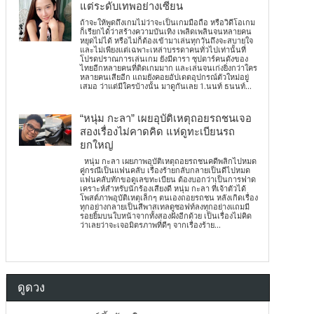
แต่ระดับเทพอย่างเซียน
ถ้าจะให้พูดถึงเกมไม่ว่าจะเป็นเกมมือถือ หรือวิดีโอเกม
ก็เรียกได้ว่าสร้างความบันเทิง เพลิดเพลินจนหลายคน
หยุดไม่ได้ หรือไม่ก็ต้องเข้ามาเล่นทุกวันถึงจะสบายใจ
และไม่เพียงแต่เฉพาะเหล่าบรรดาคนทั่วไปเท่านั้นที่
โปรดปราณการเล่นเกม ยังมีดารา ซุปตาร์คนดังของ
ไทยอีกหลายคนที่ติดเกมมาก และเล่นจนเก่งยิ่งกว่าใคร
หลายคนเสียอีก แถมยังคอยอัปเดตอุปกรณ์ตัวใหม่อยู่
เสมอ ว่าแต่มีใครบ้างนั้น มาดูกันเลย 1.นนท์ ธนนท์...
“หนุ่ม กะลา” เผยอุบัติเหตุถอยรถชนเจอ
สองเรื่องไม่คาดคิด แห่ดูทะเบียนรถ
ยกใหญ่
หนุ่ม กะลา เผยภาพอุบัติเหตุถอยรถชนคดีพลิกไปหมด
คู่กรณีเป็นแฟนคลับ เรื่องร้ายกลับกลายเป็นดีไปหมด
แฟนคลับทักขอดูเลขทะเบียน ต้องบอกว่าเป็นการฟาด
เคราะห์สำหรับนักร้องเสียงดี หนุ่ม กะลา ที่เจ้าตัวได้
โพสต์ภาพอุบัติเหตุเล็กๆ ตนเองถอยรถชน หลังเกิดเรื่อง
ทุกอย่างกลายเป็นสีพาสเทลดูซอฟท์ลงทุกอย่างแถมมี
รอยยิ้มบนใบหน้าจากทั้งสองฝั่งอีกด้วย เป็นเรื่องไม่คิด
ว่าเลยว่าจะเจอมิตรภาพที่ดีๆ จากเรื่องร้าย...
ดูดวง