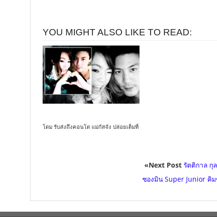
YOU MIGHT ALSO LIKE TO READ:
โดม รับส่งถึงคอนโด แม่กัสจัง ปล่อยเต็มที่
«Next Post
รัตติกาล ก
ซองมิน Super Junior คิม