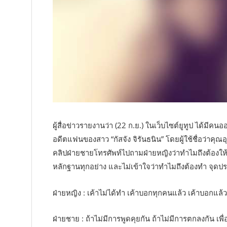
ผู้สื่อข่าวรายงานว่า (22 ก.ย.) ในเว็บไซต์ยูทูป ได้มีคน
อดีตแฟนของสาว “กัสจัง จิรันธนิน” โดยผู้ใช้ชื่อว่าคุณอุ
คลิปฝ่ายชายโทรศัพท์ไปถามฝ่ายหญิงว่าทำไมถึงต้องให้เพ
หลักฐานทุกอย่าง และไม่เข้าใจว่าทำไมถึงต้องทำ จุดป
ฝ่ายหญิง : เค้าไม่ได้ทำ เค้าบอกทุกคนแล้ว เค้าบอกแล้วว่
ฝ่ายชาย : ถ้าไม่มีการพูดคุยกัน ถ้าไม่มีการตกลงกัน เพื