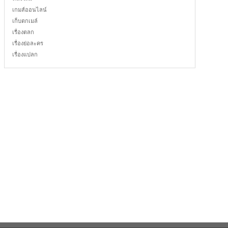
เกมส์ออนไลน์
เก็บตกเมล์
เรื่องตลก
เรื่องย่อละคร
เรื่องแปลก