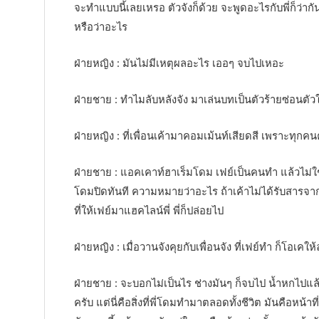
จะทำแบบนี้เลยเหรอ ตัวจังก็ด้วย จะพูดอะไรกับพี่ก็ว่า
หรือว่าอะไร
ฝ่ายหญิง : มันไม่มีเหตุผลอะไร เออๆ จบไปเหอะ
ฝ่ายชาย : ทำไมลับหลังจัง มาเล่นบทเป็นตัวร้ายซ่อนตั
ฝ่ายหญิง : ที่เพื่อนเค้ามาคอมเม้นท์เสียดสี เพราะทุก
ฝ่ายชาย : แอคเคาท์ฮาเร็มโดม เฟย์เป็นคนทำ แล้วไม่ใช่
โดมปิดทันที ความหมายว่าอะไร ถ้าเค้าไม่ได้รับสารจาก
ที่ให้เฟย์มาแฮคไลน์พี่ พี่ก็ปล่อยไป
ฝ่ายหญิง : เมื่อวานจังคุยกับเพื่อนจัง ที่เฟย์ทำ ก็โอเคให
ฝ่ายชาย : จะบอกไม่เป็นไร ช่างมันๆ ก็จบไป น้ำหกไปแล
ครับ แต่นี่คือสิ่งที่พี่โดมทำมาตลอดทั้งชีวิต มันคือหน้